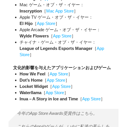
Mac ゲーム・オブ・ザ・イヤー：
Inscryption
［
Mac App Store
］
Apple TV ゲーム・オブ・ザ・イヤー：
El Hijo
［
App Store
］
Apple Arcade ゲーム・オブ・ザ・イヤー：
Wylde Flowers
［
App Store
］
チャイナ・ゲーム・オブ・ザ・イヤー：
League of Legends Esports Manager
［
App
Store
］
文化的影響を与えたアプリケーションおよびゲーム
How We Feel
［
App Store
］
Dot’s Home
［
App Store
］
Locket Widget
［
App Store
］
Waterllama
［
App Store
］
Inua – A Story in Ice and Time
［
App Store
］
今年のApp Store Awards受賞作はこちら。
これらのAppやゲームが、いかに私達の暮らしを