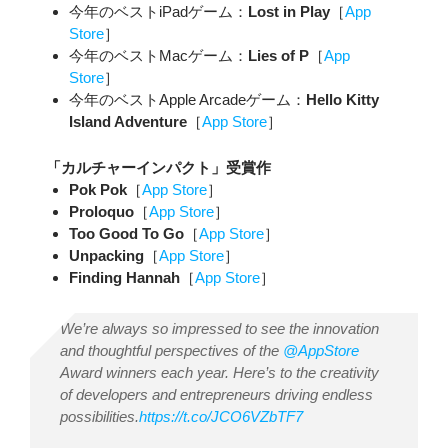
今年のベストiPadゲーム：
Lost in Play
［
App
Store
］
今年のベストMacゲーム：
Lies of P
［
App
Store
］
今年のベストApple Arcadeゲーム：
Hello Kitty
Island Adventure
［
App Store
］
「カルチャーインパクト」受賞作
Pok Pok
［
App Store
］
Proloquo
［
App Store
］
Too Good To Go
［
App Store
］
Unpacking
［
App Store
］
Finding Hannah
［
App Store
］
We’re always so impressed to see the innovation
and thoughtful perspectives of the
@AppStore
Award winners each year. Here’s to the creativity
of developers and entrepreneurs driving endless
possibilities.
https://t.co/JCO6VZbTF7