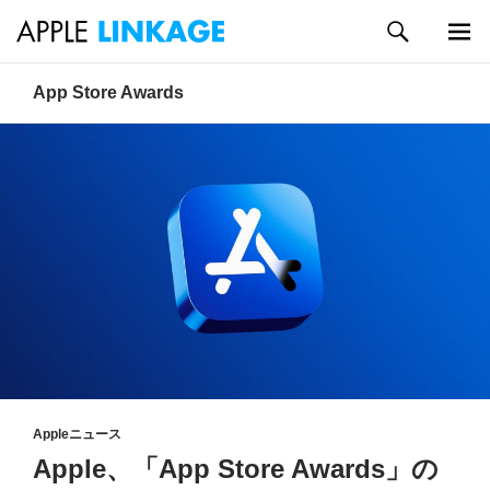
検
索
メイン
コ
App Store Awards
メニュ
ン
ー
テ
ン
ツ
へ
ス
キ
ッ
プ
Appleニュース
Apple、「App Store Awards」の