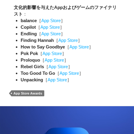
文化的影響を与えたAppおよびゲームのファイナリ
スト
：
balance
［
App Store
］
Copilot
［
App Store
］
Endling
［
App Store
］
Finding Hannah
［
App Store
］
How to Say Goodbye
［
App Store
］
Pok Pok
［
App Store
］
Proloquo
［
App Store
］
Rebel Girls
［
App Store
］
Too Good To Go
［
App Store
］
Unpacking
［
App Store
］
App Store Awards