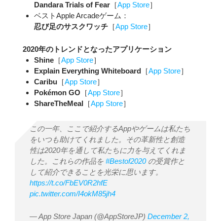
Dandara Trials of Fear
［
App Store
］
ベストApple Arcadeゲーム：
忍び足のサスクワッチ
［
App Store
］
2020年のトレンドとなったアプリケーション
Shine
［
App Store
］
Explain Everything Whiteboard
［
App Store
］
Caribu
［
App Store
］
Pokémon GO
［
App Store
］
ShareTheMeal
［
App Store
］
この一年、ここで紹介するAppやゲームは私たち
をいつも助けてくれました。その革新性と創造
性は2020年を通して私たちに力を与えてくれま
した。これらの作品を
#Bestof2020
の受賞作と
して紹介できることを光栄に思います。
https://t.co/FbEV0R2hfE
pic.twitter.com/I4okM85jh4
— App Store Japan (@AppStoreJP)
December 2,