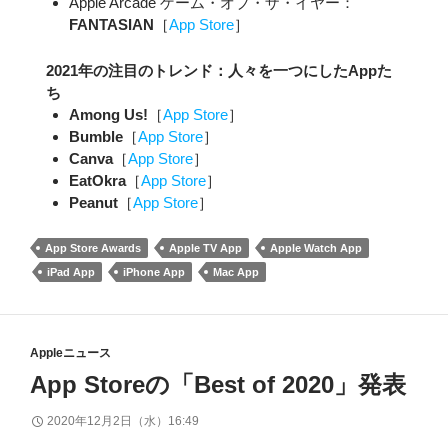
Apple Arcade ゲーム・オブ・ザ・イヤー：
FANTASIAN
［
App Store
］
2021年の注目のトレンド：人々を一つにしたAppた
ち
Among Us!
［
App Store
］
Bumble
［
App Store
］
Canva
［
App Store
］
EatOkra
［
App Store
］
Peanut
［
App Store
］
App Store Awards
Apple TV App
Apple Watch App
iPad App
iPhone App
Mac App
Appleニュース
App Storeの「Best of 2020」発表
2020年12月2日（水）16:49