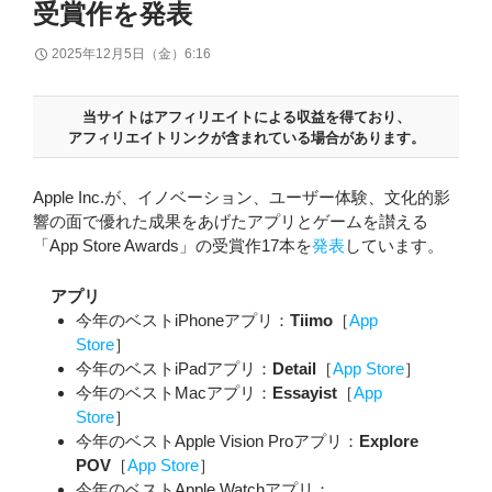
受賞作を発表
2025年12月5日（金）6:16
当サイトはアフィリエイトによる収益を得ており、
アフィリエイトリンクが含まれている場合があります。
Apple Inc.が、イノベーション、ユーザー体験、文化的影
響の面で優れた成果をあげたアプリとゲームを讃える
「App Store Awards」の受賞作17本を
発表
しています。
アプリ
今年のベストiPhoneアプリ：
Tiimo
［
App
Store
］
今年のベストiPadアプリ：
Detail
［
App Store
］
今年のベストMacアプリ：
Essayist
［
App
Store
］
今年のベストApple Vision Proアプリ：
Explore
POV
［
App Store
］
今年のベストApple Watchアプリ：