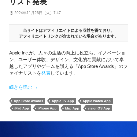
リスト発表
2024年11月26日（火）7:47
当サイトはアフィリエイトによる収益を得ており、
アフィリエイトリンクが含まれている場合があります。
Apple Inc.が、人々の生活の向上に役立ち、イノベーショ
ン、ユーザー体験、デザイン、文化的な貢献において卓
越したアプリやゲームを讃える「App Store Awards」のフ
ァイナリストを
発表
しています。
「App Store Awards」のファイナリスト発表
続きを読む
→
App Store Awards
Apple TV App
Apple Watch App
iPad App
iPhone App
Mac App
visionOS App