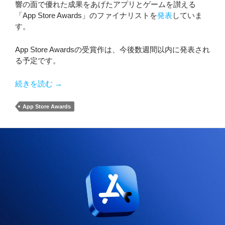
響の面で優れた成果をあげたアプリとゲームを讃える
「App Store Awards」のファイナリストを
発表
していま
す。
App Store Awardsの受賞作は、今後数週間以内に発表され
る予定です。
「App Store Awards」のファイナリスト発表
続きを読む
→
App Store Awards