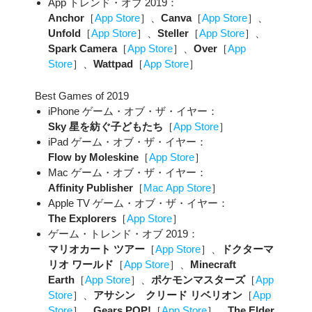
App トレンド・オブ 2019：
Anchor
［
App Store
］、
Canva
［
App Store
］、
Unfold
［
App Store
］、
Steller
［
App Store
］、
Spark Camera
［
App Store
］、
Over
［
App
Store
］、
Wattpad
［
App Store
］
Best Games of 2019
iPhone ゲーム・オブ・ザ・イヤー：
Sky 星を紡ぐ子どもたち
［
App Store
］
iPad ゲーム・オブ・ザ・イヤー：
Flow by Moleskine
［
App Store
］
Mac ゲーム・オブ・ザ・イヤー：
Affinity Publisher
［
Mac App Store
］
Apple TV ゲーム・オブ・ザ・イヤー：
The Explorers
［
App Store
］
ゲーム・トレンド・オブ 2019：
マリオカート ツアー
［
App Store
］、
ドクターマ
リオ ワールド
［
App Store
］、
Minecraft
Earth
［
App Store
］、
ポケモンマスターズ
［
App
Store
］、
アサシン クリード リベリオン
［
App
Store
］、
Gears POP!
［
App Store
］、
The Elder