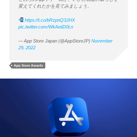
変えてくれたかを見てみましょう。
https://t.co/bRzpnQ3JHX
pic.twitter.com/WkAeiiD0Ln
— App Store Japan (@AppStoreJP)
November
29, 2022
App Store Awards