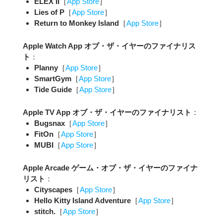
ELEX II
［
App Store
］
Lies of P
［
App Store
］
Return to Monkey Island
［
App Store
］
Apple Watch App オブ・ザ・イヤーのファイナリス
ト
：
Planny
［
App Store
］
SmartGym
［
App Store
］
Tide Guide
［
App Store
］
Apple TV App オブ・ザ・イヤーのファイナリスト
：
Bugsnax
［
App Store
］
FitOn
［
App Store
］
MUBI
［
App Store
］
Apple Arcade ゲーム・オブ・ザ・イヤーのファイナ
リスト
：
Cityscapes
［
App Store
］
Hello Kitty Island Adventure
［
App Store
］
stitch.
［
App Store
］