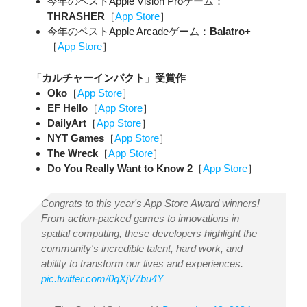
今年のベストApple Vision Proゲーム：
THRASHER
［
App Store
］
今年のベストApple Arcadeゲーム：
Balatro+
［
App Store
］
「カルチャーインパクト」受賞作
Oko
［
App Store
］
EF Hello
［
App Store
］
DailyArt
［
App Store
］
NYT Games
［
App Store
］
The Wreck
［
App Store
］
Do You Really Want to Know 2
［
App Store
］
Congrats to this year's App Store Award winners!
From action-packed games to innovations in
spatial computing, these developers highlight the
community's incredible talent, hard work, and
ability to transform our lives and experiences.
pic.twitter.com/0qXjV7bu4Y