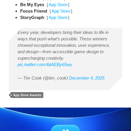
Be My Eyes
［
App Store
］
Focus Friend
［
App Store
］
StoryGraph
［
App Store
］
Every year, developers bring their ideas to life in
ways that push what’s possible. These winners
showed exceptional innovation, user experience,
and design—from accessible game design to
supercharging creativity.
pic.twitter.com/4dAEBy65wy
— Tim Cook (@tim_cook)
December 4, 2025
App Store Awards