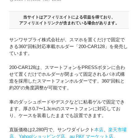
当サイトはアフィリエイトによる収益を得ており、
アフィリエイトリンクが含まれている場合があります。
サンワサプライ株式会社が、スマホを置くだけで固定で
きる360°回転対応車載ホルダー「200-CAR128」を発売し
ています。
200-CAR128は、スマートフォンをPRESSボタンに合わ
せて置くだけでホルダーが閉まって固定されるバネ式構
造を採用したスマートフォンホルダーです。360°回転と
約20°の角度調整が可能です。
車のダッシュボードやデスクなどに粘着ゲルで固定でき
ます。厚さ0.7〜1.3cmのスマートフォンに対応してお
り、ケースを装着したままでも設置できます。
直販価格は2,280円で、サンワダイレクト
本店
、
楽天市場
店
、
Yahoo!ショッピング店
、
au PAY マーケット店
、