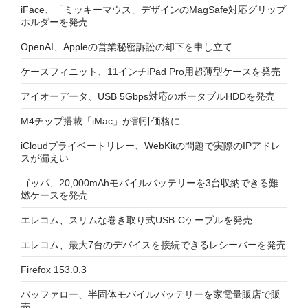
iFace、「ミッキーマウス」デザインのMagSafe対応グリップ
ホルダーを発売
OpenAI、Appleの営業秘密訴訟の却下を申し立て
ケースフィニット、11インチiPad Pro用超薄型ケースを発売
アイオーデータ、USB 5Gbps対応のポータブルHDDを発売
M4チップ搭載「iMac」が割引価格に
iCloudプライベートリレー、WebKitの問題で実際のIPアドレ
スが漏えい
ゴッパ、20,000mAhモバイルバッテリーを3台収納できる難
燃ケースを発売
エレコム、スリムな巻き取り式USB-Cケーブルを発売
エレコム、最大7台のデバイスを接続できるレシーバーを発売
Firefox 153.0.3
バッファロー、半固体モバイルバッテリーを家電量販店で販
売