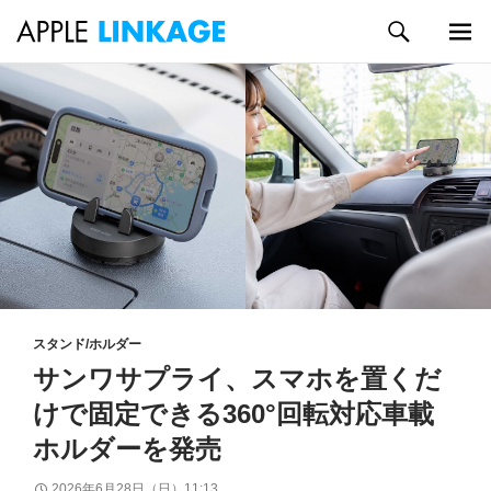
検
索
メイン
コ
メニュ
ン
ー
テ
ン
ツ
へ
ス
キ
ッ
プ
スタンド/ホルダー
サンワサプライ、スマホを置くだ
けで固定できる360°回転対応車載
ホルダーを発売
2026年6月28日（日）11:13