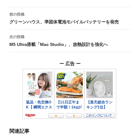
投
前の投稿
稿
グリーンハウス、準固体電池モバイルバッテリーを発売
ナ
次の投稿
ビ
M5 Ultra搭載「Mac Studio」、放熱設計を強化へ
ゲ
ー 広告 ー
ー
シ
ョ
ン
関連記事