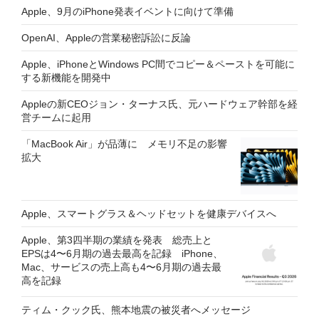
Apple、9月のiPhone発表イベントに向けて準備
OpenAI、Appleの営業秘密訴訟に反論
Apple、iPhoneとWindows PC間でコピー＆ペーストを可能に
する新機能を開発中
Appleの新CEOジョン・ターナス氏、元ハードウェア幹部を経
営チームに起用
「MacBook Air」が品薄に メモリ不足の影響
拡大
Apple、スマートグラス＆ヘッドセットを健康デバイスへ
Apple、第3四半期の業績を発表 総売上と
EPSは4〜6月期の過去最高を記録 iPhone、
Mac、サービスの売上高も4〜6月期の過去最
高を記録
ティム・クック氏、熊本地震の被災者へメッセージ