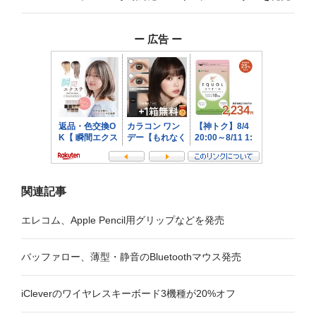
ゲ
ー 広告 ー
ー
シ
ョ
ン
関連記事
エレコム、Apple Pencil用グリップなどを発売
バッファロー、薄型・静音のBluetoothマウス発売
iCleverのワイヤレスキーボード3機種が20%オフ