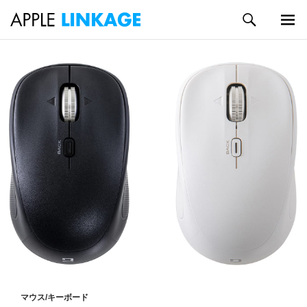
検
索
メイン
コ
メニュ
ン
ー
テ
ン
ツ
へ
ス
キ
ッ
プ
マウス/キーボード