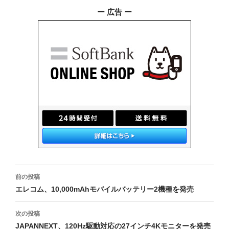
ー 広告 ー
投
前の投稿
稿
エレコム、10,000mAhモバイルバッテリー2機種を発売
ナ
次の投稿
ビ
JAPANNEXT、120Hz駆動対応の27インチ4Kモニターを発売