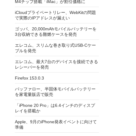
M4チップ搭載「iMac」が割引価格に
iCloudプライベートリレー、WebKitの問題
で実際のIPアドレスが漏えい
ゴッパ、20,000mAhモバイルバッテリーを
3台収納できる難燃ケースを発売
エレコム、スリムな巻き取り式USB-Cケー
ブルを発売
エレコム、最大7台のデバイスを接続できる
レシーバーを発売
Firefox 153.0.3
バッファロー、半固体モバイルバッテリー
を家電量販店で販売
「iPhone 20 Pro」は6.4インチのディスプ
レイを搭載か
Apple、9月のiPhone発表イベントに向けて
準備