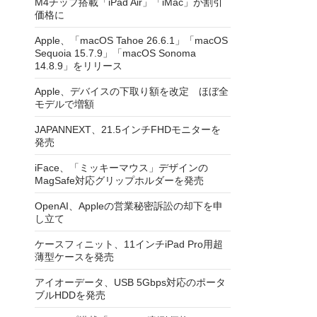
M4チップ搭載「iPad Air」「iMac」が割引
価格に
Apple、「macOS Tahoe 26.6.1」「macOS
Sequoia 15.7.9」「macOS Sonoma
14.8.9」をリリース
Apple、デバイスの下取り額を改定 ほぼ全
モデルで増額
JAPANNEXT、21.5インチFHDモニターを
発売
iFace、「ミッキーマウス」デザインの
MagSafe対応グリップホルダーを発売
OpenAI、Appleの営業秘密訴訟の却下を申
し立て
ケースフィニット、11インチiPad Pro用超
薄型ケースを発売
アイオーデータ、USB 5Gbps対応のポータ
ブルHDDを発売