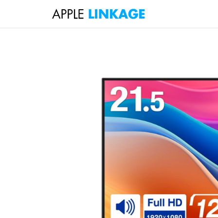
検
索
コ
ン
テ
ン
ツ
へ
ス
キ
ッ
プ