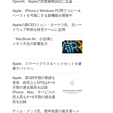
OpenAI、Appleの営業秘密訴訟に反論
Apple、iPhoneとWindows PC間でコピー＆
ペーストを可能にする新機能を開発中
Appleの新CEOジョン・ターナス氏、元ハー
ドウェア幹部を経営チームに起用
「MacBook Air」が品薄に
メモリ不足の影響拡大
Apple、スマートグラス＆ヘッドセットを健
康デバイスへ
Apple、第3四半期の業績を
発表 総売上とEPSは4〜6
月期の過去最高を記録
iPhone、Mac、サービスの
売上高も4〜6月期の過去最
高を記録
ティム・クック氏、熊本地震の被災者へメ