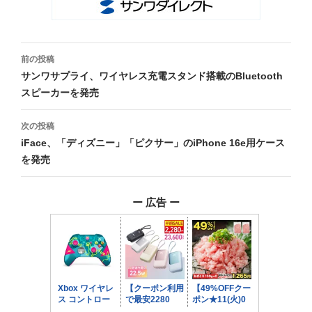
投
前の投稿
稿
サンワサプライ、ワイヤレス充電スタンド搭載のBluetooth
スピーカーを発売
ナ
ビ
次の投稿
iFace、「ディズニー」「ピクサー」のiPhone 16e用ケース
ゲ
を発売
ー
シ
ー 広告 ー
ョ
ン