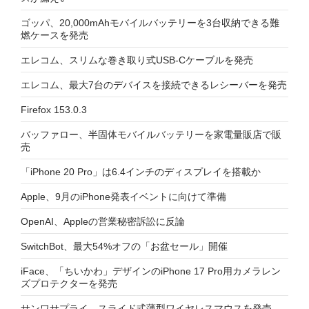
ゴッパ、20,000mAhモバイルバッテリーを3台収納できる難
燃ケースを発売
エレコム、スリムな巻き取り式USB-Cケーブルを発売
エレコム、最大7台のデバイスを接続できるレシーバーを発売
Firefox 153.0.3
バッファロー、半固体モバイルバッテリーを家電量販店で販
売
「iPhone 20 Pro」は6.4インチのディスプレイを搭載か
Apple、9月のiPhone発表イベントに向けて準備
OpenAI、Appleの営業秘密訴訟に反論
SwitchBot、最大54%オフの「お盆セール」開催
iFace、「ちいかわ」デザインのiPhone 17 Pro用カメラレン
ズプロテクターを発売
サンワサプライ、スライド式薄型ワイヤレスマウスを発売