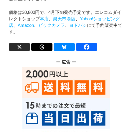
価格は30,800円で、4月下旬発売予定です。エレコムダイ
レクトショップ
本店
、
楽天市場店
、
Yahoo!ショッピング
店
、
Amazon
、
ビックカメラ
、
ヨドバシ
にて予約販売中で
す。
ー 広告 ー