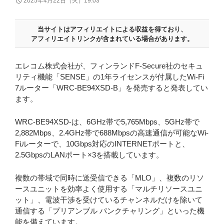
2025年4月22日（火）19:03
当サイトはアフィリエイトによる収益を得ており、
アフィリエイトリンクが含まれている場合があります。
エレコム株式会社が、フィンランドF-Secure社のセキュ
リティ機能「SENSE」の1年ライセンスが付属したWi-Fi
7ルーター「WRC-BE94XSD-B」を発売すると発表してい
ます。
WRC-BE94XSD-は、6GHz帯で5,765Mbps、5GHz帯で
2,882Mbps、2.4GHz帯で688Mbpsの高速通信が可能なWi-
Fiルーターで、10Gbps対応のINTERNETポートと、
2.5GbpsのLANポート×3を搭載しています。
複数の帯域で同時に送受信できる「MLO」、複数のリソ
ースユニットを効率よく使用する「マルチリソースユニ
ット」、電波干渉を受けているチャンネルだけを除いて
通信する「プリアンブル パンクチャリング」といった機
能を備えています。