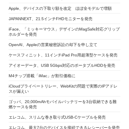
Apple、デバイスの下取り額を改定 ほぼ全モデルで増額
JAPANNEXT、21.5インチFHDモニターを発売
iFace、「ミッキーマウス」デザインのMagSafe対応グリップ
ホルダーを発売
OpenAI、Appleの営業秘密訴訟の却下を申し立て
ケースフィニット、11インチiPad Pro用超薄型ケースを発売
アイオーデータ、USB 5Gbps対応のポータブルHDDを発売
M4チップ搭載「iMac」が割引価格に
iCloudプライベートリレー、WebKitの問題で実際のIPアドレ
スが漏えい
ゴッパ、20,000mAhモバイルバッテリーを3台収納できる難
燃ケースを発売
エレコム、スリムな巻き取り式USB-Cケーブルを発売
エレコム、最大7台のデバイスを接続できるレシーバーを発売