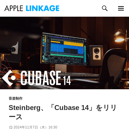
検
索
メイン
コ
メニュ
ン
ー
テ
ン
ツ
へ
ス
キ
ッ
プ
音楽制作
Steinberg、「Cubase 14」をリリ
ース
2024年11月7日（木）16:30