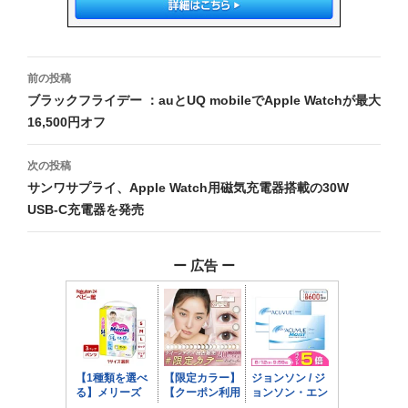
投
前の投稿
稿
ブラックフライデー ：auとUQ mobileでApple Watchが最大
16,500円オフ
ナ
ビ
次の投稿
サンワサプライ、Apple Watch用磁気充電器搭載の30W
ゲ
USB-C充電器を発売
ー
シ
ー 広告 ー
ョ
ン