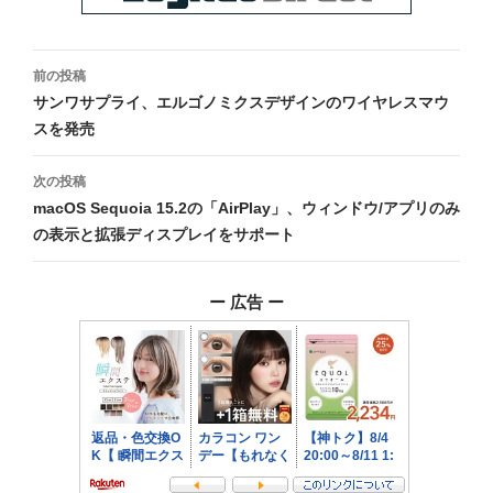
投
前の投稿
稿
サンワサプライ、エルゴノミクスデザインのワイヤレスマウ
スを発売
ナ
ビ
次の投稿
macOS Sequoia 15.2の「AirPlay」、ウィンドウ/アプリのみ
ゲ
の表示と拡張ディスプレイをサポート
ー
シ
ー 広告 ー
ョ
ン