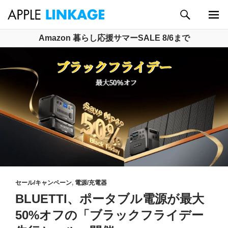
検
索
メイン
コ
Amazon 暮らし応援サマーSALE 8/6まで
メニュ
ン
ー
テ
ン
ツ
へ
ス
キ
ッ
プ
セール/キャンペーン
,
電源/充電器
BLUETTI、ポータブル電源が最大
50%オフの「ブラックフライデー