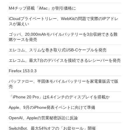
M4チップ搭載「iMac」が割引価格に
iCloudプライベートリレー、WebKitの問題で実際のIPアドレ
スが漏えい
ゴッパ、20,000mAhモバイルバッテリーを3台収納できる難
燃ケースを発売
エレコム、スリムな巻き取り式USB-Cケーブルを発売
エレコム、最大7台のデバイスを接続できるレシーバーを発売
Firefox 153.0.3
バッファロー、半固体モバイルバッテリーを家電量販店で販
売
「iPhone 20 Pro」は6.4インチのディスプレイを搭載か
Apple、9月のiPhone発表イベントに向けて準備
OpenAI、Appleの営業秘密訴訟に反論
SwitchBot、最大54%オフの「お盆セール」開催