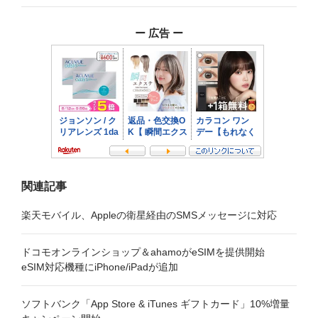
ー
ー 広告 ー
シ
ョ
ン
関連記事
楽天モバイル、Appleの衛星経由のSMSメッセージに対応
ドコモオンラインショップ＆ahamoがeSIMを提供開始
eSIM対応機種にiPhone/iPadが追加
ソフトバンク「App Store & iTunes ギフトカード」10%増量