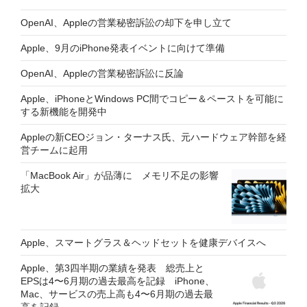
OpenAI、Appleの営業秘密訴訟の却下を申し立て
Apple、9月のiPhone発表イベントに向けて準備
OpenAI、Appleの営業秘密訴訟に反論
Apple、iPhoneとWindows PC間でコピー＆ペーストを可能に
する新機能を開発中
Appleの新CEOジョン・ターナス氏、元ハードウェア幹部を経
営チームに起用
「MacBook Air」が品薄に メモリ不足の影響
拡大
Apple、スマートグラス＆ヘッドセットを健康デバイスへ
Apple、第3四半期の業績を発表 総売上と
EPSは4〜6月期の過去最高を記録 iPhone、
Mac、サービスの売上高も4〜6月期の過去最
高を記録