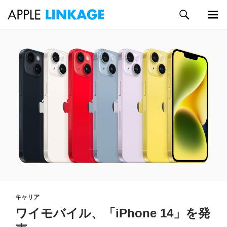
検
索
メイン
コ
メニュ
ン
ー
テ
ン
ツ
へ
ス
キ
ッ
プ
キャリア
ワイモバイル、「iPhone 14」を発