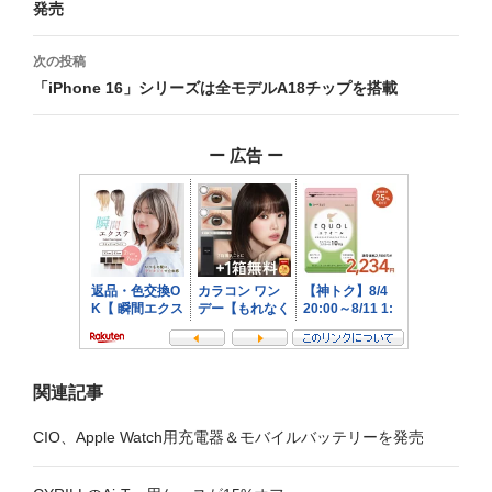
発売
ナ
ビ
次の投稿
「iPhone 16」シリーズは全モデルA18チップを搭載
ゲ
ー
ー 広告 ー
シ
ョ
ン
関連記事
CIO、Apple Watch用充電器＆モバイルバッテリーを発売