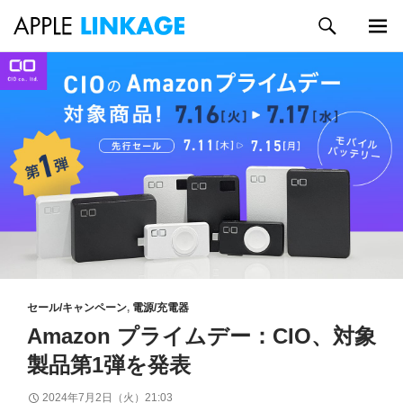
検
索
メイン
コ
メニュ
ン
ー
テ
ン
ツ
へ
ス
キ
ッ
プ
セール/キャンペーン
,
電源/充電器
Amazon プライムデー：CIO、対象
製品第1弾を発表
2024年7月2日（火）21:03