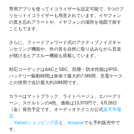
専用アプリを使ってイコライザーを設定可能で、5つのプ
リセットイコライザーも用意されています。イヤフォン
の置き忘れアラートや、イヤフォンの場所を地図で探す
こともでます。
さらに、フィードフォワード式のアクティブノイズキャ
ンセリング機能や、外の音を自然に取り込みながら音楽
が聴けるヒアスルー機能も搭載しています。
対応コーデックはAACとSBC、防塵・防水性能はIP55、
バッテリー駆動時間は単体で最大約7.5時間、充電ケース
との併用で合計最大約20時間です。
カラーはマットブラック、ライトベージュ、エバーグリ
ーン、スケルトンの4色、価格は13,970円で、6月28日
（金）発売予定です。オーディオテクニカ公式
楽天市場
店
、
Yahoo!ショッピング店
と、
Amazon
でも予約販売中で
す。