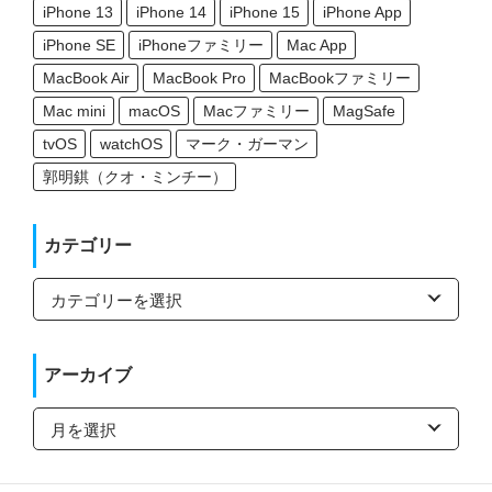
iPhone 13
iPhone 14
iPhone 15
iPhone App
iPhone SE
iPhoneファミリー
Mac App
MacBook Air
MacBook Pro
MacBookファミリー
Mac mini
macOS
Macファミリー
MagSafe
tvOS
watchOS
マーク・ガーマン
郭明錤（クオ・ミンチー）
カテゴリー
カ
テ
ゴ
リ
ー
アーカイブ
ア
ー
カ
イ
ブ