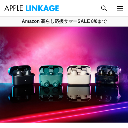
検
索
メイン
コ
Amazon 暮らし応援サマーSALE 8/6まで
メニュ
ン
ー
テ
ン
ツ
へ
ス
キ
ッ
プ