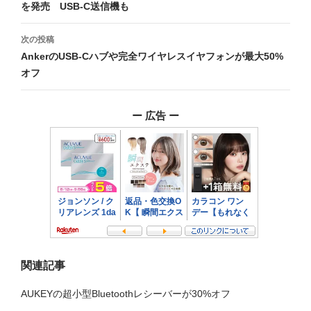
を発売 USB-C送信機も
ナ
ビ
次の投稿
AnkerのUSB-Cハブや完全ワイヤレスイヤフォンが最大50%
ゲ
オフ
ー
シ
ー 広告 ー
ョ
ン
関連記事
AUKEYの超小型Bluetoothレシーバーが30%オフ