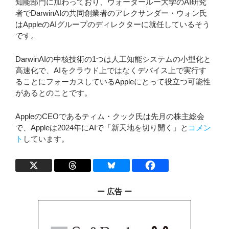
知能部門に加わっており、ウォータールー大学のAI研究
者でDarwinAIの共同創業者のアレクサンダー・ウォン氏
はAppleのAIグループのディレクターに就任しているそう
です。
DarwinAIの中核技術の1つは人工知能システムの小型化と
高速化で、AIをクラウド上ではなくデバイス上で実行す
ることにフォーカスしているAppleにとって役立つ可能性
があるとのことです。
AppleのCEOであるティム・クック氏は先月の株主総会
で、Appleは2024年にAIで「新天地を切り開く」と
コメン
ト
しています。
ー 広告 ー