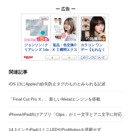
シ
ー 広告 ー
ョ
ン
関連記事
iOS 13にAppleの紛失防止タグのものとみられる記述
「Final Cut Pro X」、新しいMetalエンジンを搭載
iPhone/iPad向けアプリ「Clips」がミー文字とアニ文字に対応
14.1インチiPadはミニLEDやProMotionを搭載せず