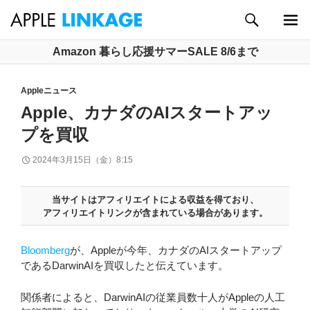
検
索
メイン
コ
Amazon 暮らし応援サマーSALE 8/6まで
メニュ
ン
ー
テ
Appleニュース
ン
ツ
Apple、カナダのAIスタートアッ
へ
プを買収
ス
キ
2024年3月15日（金）8:15
ッ
プ
当サイトはアフィリエイトによる収益を得ており、
アフィリエイトリンクが含まれている場合があります。
Bloomberg
が、Appleが今年、カナダのAIスタートアップ
であるDarwinAIを買収したと伝えています。
関係者によると、DarwinAIの従業員数十人がAppleの人工