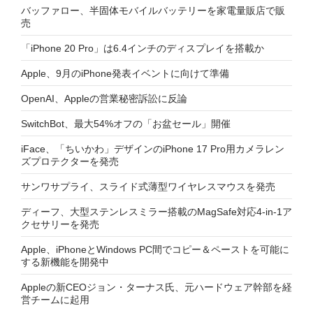
バッファロー、半固体モバイルバッテリーを家電量販店で販
売
「iPhone 20 Pro」は6.4インチのディスプレイを搭載か
Apple、9月のiPhone発表イベントに向けて準備
OpenAI、Appleの営業秘密訴訟に反論
SwitchBot、最大54%オフの「お盆セール」開催
iFace、「ちいかわ」デザインのiPhone 17 Pro用カメラレン
ズプロテクターを発売
サンワサプライ、スライド式薄型ワイヤレスマウスを発売
ディーフ、大型ステンレスミラー搭載のMagSafe対応4-in-1ア
クセサリーを発売
Apple、iPhoneとWindows PC間でコピー＆ペーストを可能に
する新機能を開発中
Appleの新CEOジョン・ターナス氏、元ハードウェア幹部を経
営チームに起用