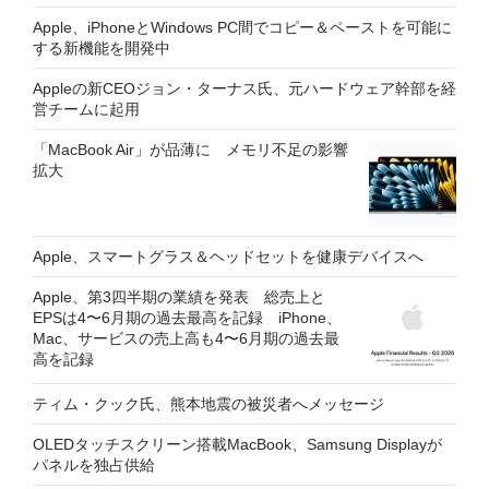
Apple、iPhoneとWindows PC間でコピー＆ペーストを可能に
する新機能を開発中
Appleの新CEOジョン・ターナス氏、元ハードウェア幹部を経
営チームに起用
「MacBook Air」が品薄に メモリ不足の影響
拡大
Apple、スマートグラス＆ヘッドセットを健康デバイスへ
Apple、第3四半期の業績を発表 総売上と
EPSは4〜6月期の過去最高を記録 iPhone、
Mac、サービスの売上高も4〜6月期の過去最
高を記録
ティム・クック氏、熊本地震の被災者へメッセージ
OLEDタッチスクリーン搭載MacBook、Samsung Displayが
パネルを独占供給