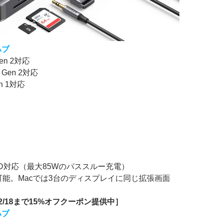
 ハブ
Gen 2対応
2 Gen 2対応
en 1対応
応
、PD対応（最大85Wのパススルー充電）
能。Macでは3台のディスプレイに同じ拡張画面
2/18まで15%オフクーポン提供中］
 ハブ