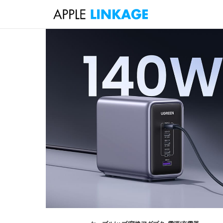
検
索
コ
ン
テ
ン
ツ
へ
ス
キ
ッ
プ