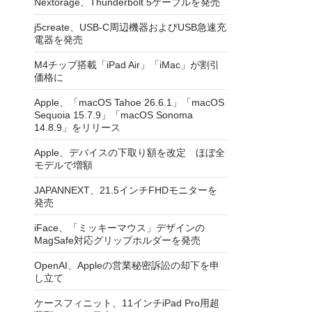
Nextorage、Thunderbolt 5ケーブルを発売
j5create、USB-C周辺機器およびUSB急速充
電器を発売
M4チップ搭載「iPad Air」「iMac」が割引
価格に
Apple、「macOS Tahoe 26.6.1」「macOS
Sequoia 15.7.9」「macOS Sonoma
14.8.9」をリリース
Apple、デバイスの下取り額を改定 ほぼ全
モデルで増額
JAPANNEXT、21.5インチFHDモニターを
発売
iFace、「ミッキーマウス」デザインの
MagSafe対応グリップホルダーを発売
OpenAI、Appleの営業秘密訴訟の却下を申
し立て
ケースフィニット、11インチiPad Pro用超