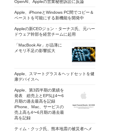
OpenAI、Appleの営業秘密訴訟に反論
Apple、iPhoneとWindows PC間でコピー＆
ペーストを可能にする新機能を開発中
Appleの新CEOジョン・ターナス氏、元ハー
ドウェア幹部を経営チームに起用
「MacBook Air」が品薄に
メモリ不足の影響拡大
Apple、スマートグラス＆ヘッドセットを健
康デバイスへ
Apple、第3四半期の業績を
発表 総売上とEPSは4〜6
月期の過去最高を記録
iPhone、Mac、サービスの
売上高も4〜6月期の過去最
高を記録
ティム・クック氏、熊本地震の被災者へメ