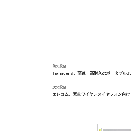
投
前の投稿
稿
Transcend、高速・高耐久のポータブルS
ナ
次の投稿
ビ
エレコム、完全ワイヤレスイヤフォン向け
ゲ
ー
シ