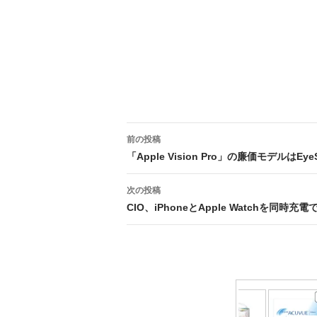
投
前の投稿
稿
「Apple Vision Pro」の廉価モデルはEy
ナ
次の投稿
ビ
CIO、iPhoneとApple Watchを
ゲ
ー
シ
ョ