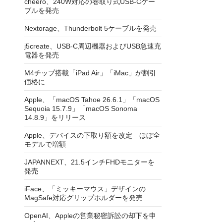
cheero、240W対応の巻取り式USB-Cケー
ブルを発売
Nextorage、Thunderbolt 5ケーブルを発売
j5create、USB-C周辺機器およびUSB急速充
電器を発売
M4チップ搭載「iPad Air」「iMac」が割引
価格に
Apple、「macOS Tahoe 26.6.1」「macOS
Sequoia 15.7.9」「macOS Sonoma
14.8.9」をリリース
Apple、デバイスの下取り額を改定 ほぼ全
モデルで増額
JAPANNEXT、21.5インチFHDモニターを
発売
iFace、「ミッキーマウス」デザインの
MagSafe対応グリップホルダーを発売
OpenAI、Appleの営業秘密訴訟の却下を申