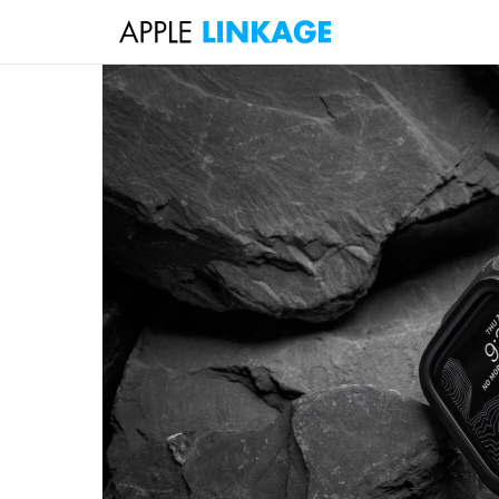
検
索
コ
ン
テ
ン
ツ
へ
ス
キ
ッ
プ