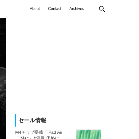
About
Contact
Archives
セール情報
M4チップ搭載「iPad Air」
「iMac」が割引価格に