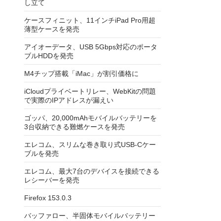
し立て
ケースフィニット、11インチiPad Pro用超
薄型ケースを発売
アイオーデータ、USB 5Gbps対応のポータ
ブルHDDを発売
M4チップ搭載「iMac」が割引価格に
iCloudプライベートリレー、WebKitの問題
で実際のIPアドレスが漏えい
ゴッパ、20,000mAhモバイルバッテリーを
3台収納できる難燃ケースを発売
エレコム、スリムな巻き取り式USB-Cケー
ブルを発売
エレコム、最大7台のデバイスを接続できる
レシーバーを発売
Firefox 153.0.3
バッファロー、半固体モバイルバッテリー