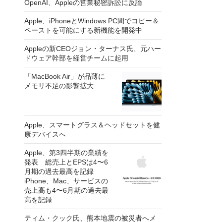
OpenAI、Appleの営業秘密訴訟に反論
Apple、iPhoneとWindows PC間でコピー＆
ペーストを可能にする新機能を開発中
Appleの新CEOジョン・ターナス氏、元ハー
ドウェア幹部を経営チームに起用
「MacBook Air」が品薄に
メモリ不足の影響拡大
Apple、スマートグラス＆ヘッドセットを健
康デバイスへ
Apple、第3四半期の業績を
発表 総売上とEPSは4〜6
月期の過去最高を記録
iPhone、Mac、サービスの
売上高も4〜6月期の過去最
高を記録
ティム・クック氏、熊本地震の被災者へメ