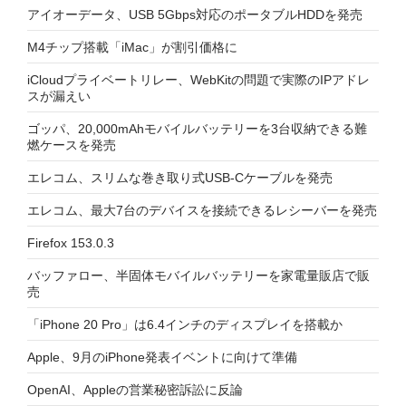
アイオーデータ、USB 5Gbps対応のポータブルHDDを発売
M4チップ搭載「iMac」が割引価格に
iCloudプライベートリレー、WebKitの問題で実際のIPアドレ
スが漏えい
ゴッパ、20,000mAhモバイルバッテリーを3台収納できる難
燃ケースを発売
エレコム、スリムな巻き取り式USB-Cケーブルを発売
エレコム、最大7台のデバイスを接続できるレシーバーを発売
Firefox 153.0.3
バッファロー、半固体モバイルバッテリーを家電量販店で販
売
「iPhone 20 Pro」は6.4インチのディスプレイを搭載か
Apple、9月のiPhone発表イベントに向けて準備
OpenAI、Appleの営業秘密訴訟に反論