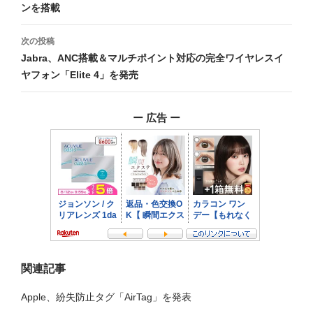
ンを搭載
ナ
ビ
次の投稿
Jabra、ANC搭載＆マルチポイント対応の完全ワイヤレスイ
ゲ
ヤフォン「Elite 4」を発売
ー
シ
ー 広告 ー
ョ
ン
関連記事
Apple、紛失防止タグ「AirTag」を発表