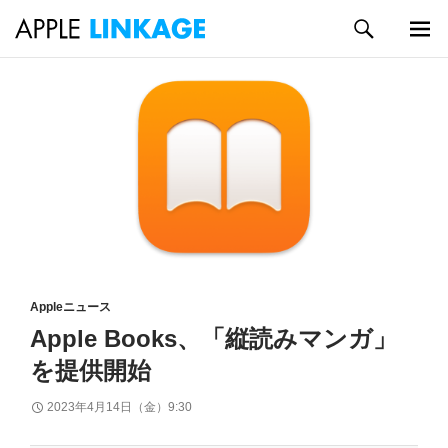
検
索
メイン
コ
メニュ
ン
ー
テ
ン
ツ
へ
ス
キ
ッ
プ
Appleニュース
Apple Books、「縦読みマンガ」
を提供開始
2023年4月14日（金）9:30