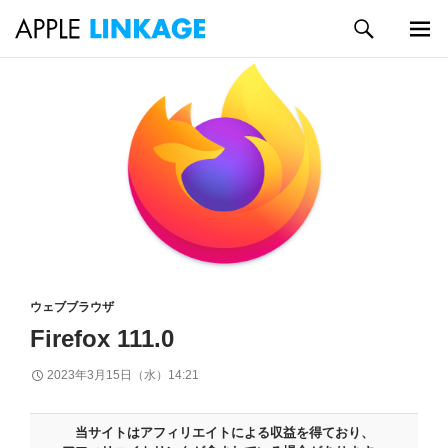
検
索
メイン
コ
メニュ
ン
ー
テ
ン
ツ
へ
ス
キ
ッ
プ
ウェブブラウザ
Firefox 111.0
2023年3月15日（水）14:21
当サイトはアフィリエイトによる収益を得ており、