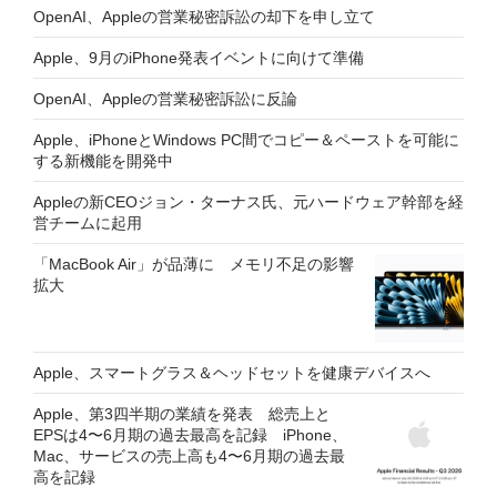
OpenAI、Appleの営業秘密訴訟の却下を申し立て
Apple、9月のiPhone発表イベントに向けて準備
OpenAI、Appleの営業秘密訴訟に反論
Apple、iPhoneとWindows PC間でコピー＆ペーストを可能に
する新機能を開発中
Appleの新CEOジョン・ターナス氏、元ハードウェア幹部を経
営チームに起用
「MacBook Air」が品薄に メモリ不足の影響
拡大
Apple、スマートグラス＆ヘッドセットを健康デバイスへ
Apple、第3四半期の業績を発表 総売上と
EPSは4〜6月期の過去最高を記録 iPhone、
Mac、サービスの売上高も4〜6月期の過去最
高を記録