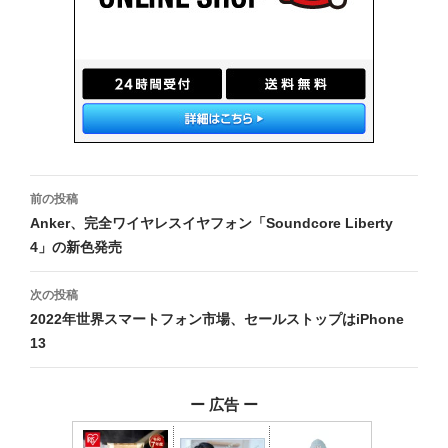
投
前の投稿
稿
Anker、完全ワイヤレスイヤフォン「Soundcore Liberty
4」の新色発売
ナ
ビ
次の投稿
2022年世界スマートフォン市場、セールストップはiPhone
ゲ
13
ー
シ
ー 広告 ー
ョ