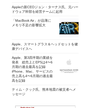
Appleの新CEOジョン・ターナス氏、元ハー
ドウェア幹部を経営チームに起用
「MacBook Air」が品薄に
メモリ不足の影響拡大
Apple、スマートグラス＆ヘッドセットを健
康デバイスへ
Apple、第3四半期の業績を
発表 総売上とEPSは4〜6
月期の過去最高を記録
iPhone、Mac、サービスの
売上高も4〜6月期の過去最
高を記録
ティム・クック氏、熊本地震の被災者へメ
ッセージ