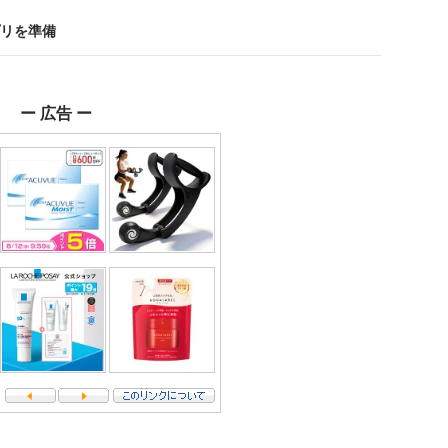
アプリを準備
ー 広告 ー