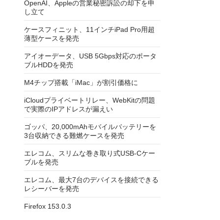
OpenAI、Appleの営業秘密訴訟の却下を申
し立て
ケースフィニット、11インチiPad Pro用超
薄型ケースを発売
アイオーデータ、USB 5Gbps対応のポータ
ブルHDDを発売
M4チップ搭載「iMac」が割引価格に
iCloudプライベートリレー、WebKitの問題
で実際のIPアドレスが漏えい
ゴッパ、20,000mAhモバイルバッテリーを
3台収納できる難燃ケースを発売
エレコム、スリムな巻き取り式USB-Cケー
ブルを発売
エレコム、最大7台のデバイスを接続できる
レシーバーを発売
Firefox 153.0.3