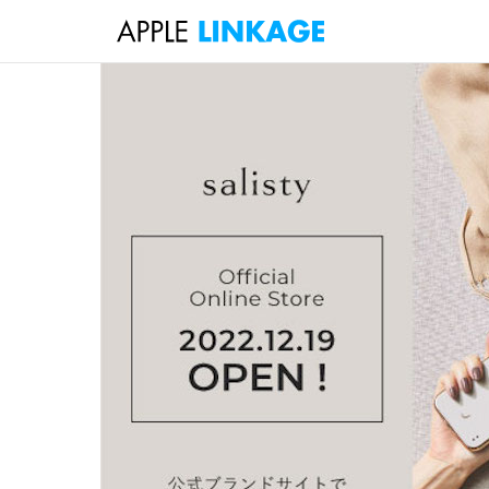
検
索
コ
ン
テ
ン
ツ
へ
ス
キ
ッ
プ