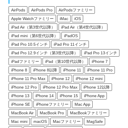
AirPods
AirPods Pro
AirPodsファミリー
Apple Watchファミリー
iMac
iOS
iPad Air（第3世代以降）
iPad Air（第4世代以降）
iPad mini（第6世代以降）
iPadOS
iPad Pro 10.5インチ
iPad Pro 11インチ
iPad Pro 12.9インチ（第3世代以降）
iPad Pro 13インチ
iPadファミリー
iPad（第10世代以降）
iPhone 7
iPhone 8
iPhone 8以降
iPhone 11
iPhone 11 Pro
iPhone 11 Pro Max
iPhone 12
iPhone 12 mini
iPhone 12 Pro
iPhone 12 Pro Max
iPhone 12以降
iPhone 13
iPhone 14
iPhone 15
iPhone App
iPhone SE
iPhoneファミリー
Mac App
MacBook Air
MacBook Pro
MacBookファミリー
Mac mini
macOS
Macファミリー
MagSafe