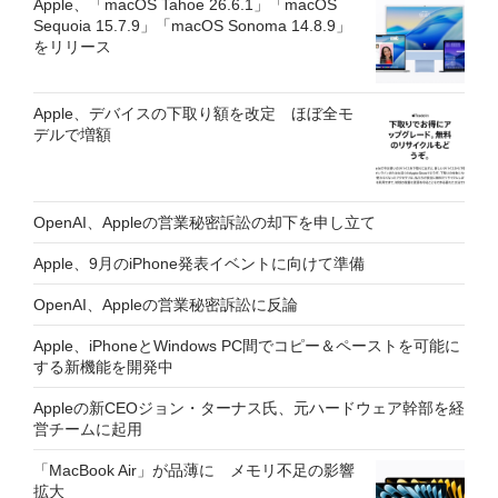
Apple、「macOS Tahoe 26.6.1」「macOS
Sequoia 15.7.9」「macOS Sonoma 14.8.9」
をリリース
Apple、デバイスの下取り額を改定 ほぼ全モ
デルで増額
OpenAI、Appleの営業秘密訴訟の却下を申し立て
Apple、9月のiPhone発表イベントに向けて準備
OpenAI、Appleの営業秘密訴訟に反論
Apple、iPhoneとWindows PC間でコピー＆ペーストを可能に
する新機能を開発中
Appleの新CEOジョン・ターナス氏、元ハードウェア幹部を経
営チームに起用
「MacBook Air」が品薄に メモリ不足の影響
拡大