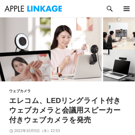
検
索
メイン
コ
メニュ
ン
ー
テ
ン
ツ
へ
ス
キ
ッ
プ
ウェブカメラ
エレコム、LEDリングライト付き
ウェブカメラと会議用スピーカー
付きウェブカメラを発売
2022年10月5日（水）22:53