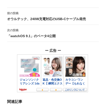
投
前の投稿
稿
オウルテック、240W充電対応のUSB-Cケーブル発売
ナ
次の投稿
ビ
「watchOS 9.1」のベータ4公開
ゲ
ー 広告 ー
ー
シ
ョ
ン
関連記事