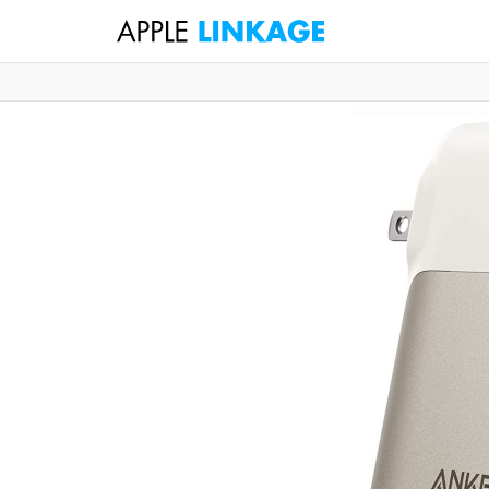
検
索
コ
ン
テ
ン
ツ
へ
ス
キ
ッ
プ