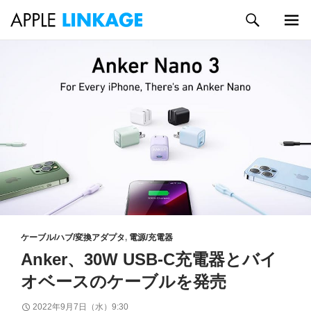
検
索
メイン
コ
メニュ
ン
ー
テ
ン
ツ
へ
ス
キ
ッ
プ
ケーブル/ハブ/変換アダプタ
,
電源/充電器
Anker、30W USB-C充電器とバイ
オベースのケーブルを発売
2022年9月7日（水）9:30