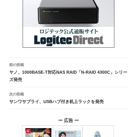
投
前の投稿
稿
ヤノ、1000BASE-T対応NAS RAID「N-RAID 4300C」シリー
ズ発売
ナ
ビ
次の投稿
サンワサプライ、USBハブ付き机上ラックを発売
ゲ
ー
ー 広告 ー
シ