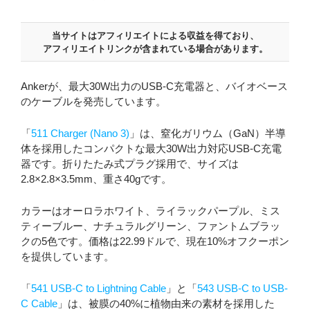
当サイトはアフィリエイトによる収益を得ており、
アフィリエイトリンクが含まれている場合があります。
Ankerが、最大30W出力のUSB-C充電器と、バイオベース
のケーブルを発売しています。
「
511 Charger (Nano 3)
」は、窒化ガリウム（GaN）半導
体を採用したコンパクトな最大30W出力対応USB-C充電
器です。折りたたみ式プラグ採用で、サイズは
2.8×2.8×3.5mm、重さ40gです。
カラーはオーロラホワイト、ライラックパープル、ミス
ティーブルー、ナチュラルグリーン、ファントムブラッ
クの5色です。価格は22.99ドルで、現在10%オフクーポン
を提供しています。
「
541 USB-C to Lightning Cable
」と「
543 USB-C to USB-
C Cable
」は、被膜の40%に植物由来の素材を採用した