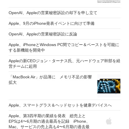
OpenAI、Appleの営業秘密訴訟の却下を申し立て
Apple、9月のiPhone発表イベントに向けて準備
OpenAI、Appleの営業秘密訴訟に反論
Apple、iPhoneとWindows PC間でコピー＆ペーストを可能に
する新機能を開発中
Appleの新CEOジョン・ターナス氏、元ハードウェア幹部を経
営チームに起用
「MacBook Air」が品薄に メモリ不足の影響
拡大
Apple、スマートグラス＆ヘッドセットを健康デバイスへ
Apple、第3四半期の業績を発表 総売上と
EPSは4〜6月期の過去最高を記録 iPhone、
Mac、サービスの売上高も4〜6月期の過去最