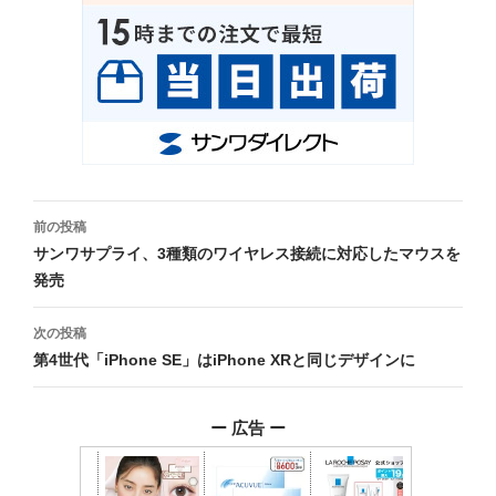
投
前の投稿
稿
サンワサプライ、3種類のワイヤレス接続に対応したマウスを
発売
ナ
ビ
次の投稿
第4世代「iPhone SE」はiPhone XRと同じデザインに
ゲ
ー
ー 広告 ー
シ
ョ