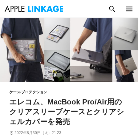
検
索
メイン
コ
メニュ
ン
ー
テ
ン
ツ
へ
ス
キ
ッ
プ
ケース/プロテクション
エレコム、MacBook Pro/Air用の
クリアスリーブケースとクリアシ
ェルカバーを発売
2022年8月30日（火）21:23