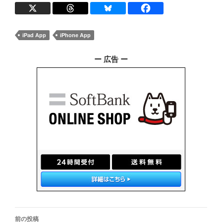
iPad App
iPhone App
ー 広告 ー
投
前の投稿