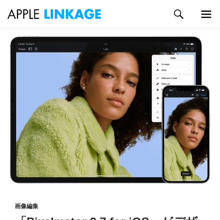
検
索
メイン
コ
メニュ
ン
ー
テ
ン
ツ
へ
ス
キ
ッ
プ
画像編集