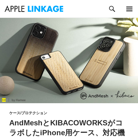
検
索
メイン
コ
メニュ
ン
ー
テ
ン
ツ
へ
ス
キ
ッ
プ
ケース/プロテクション
AndMeshとKIBACOWORKSがコ
ラボしたiPhone用ケース、対応機