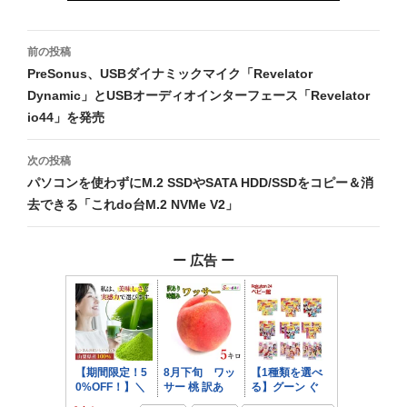
投
前の投稿
稿
PreSonus、USBダイナミックマイク「Revelator
Dynamic」とUSBオーディオインターフェース「Revelator
ナ
io44」を発売
ビ
次の投稿
ゲ
パソコンを使わずにM.2 SSDやSATA HDD/SSDをコピー＆消
ー
去できる「これdo台M.2 NVMe V2」
シ
ー 広告 ー
ョ
ン