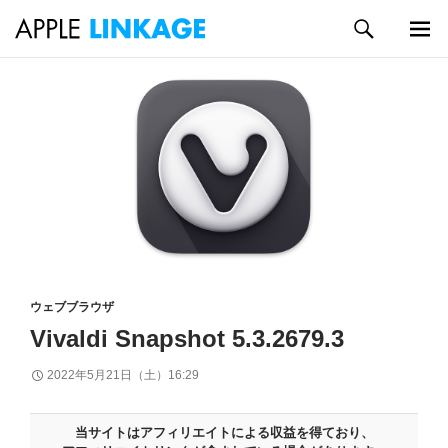
検
索
メイン
コ
メニュ
ン
ー
テ
ン
ツ
へ
ス
キ
ッ
プ
ウェブブラウザ
Vivaldi Snapshot 5.3.2679.3
2022年5月21日（土）16:29
当サイトはアフィリエイトによる収益を得ており、