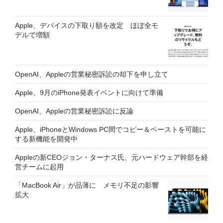
Apple、デバイスの下取り額を改定 ほぼ全モ
デルで増額
OpenAI、Appleの営業秘密訴訟の却下を申し立て
Apple、9月のiPhone発表イベントに向けて準備
OpenAI、Appleの営業秘密訴訟に反論
Apple、iPhoneとWindows PC間でコピー＆ペーストを可能に
する新機能を開発中
Appleの新CEOジョン・ターナス氏、元ハードウェア幹部を経
営チームに起用
「MacBook Air」が品薄に メモリ不足の影響
拡大