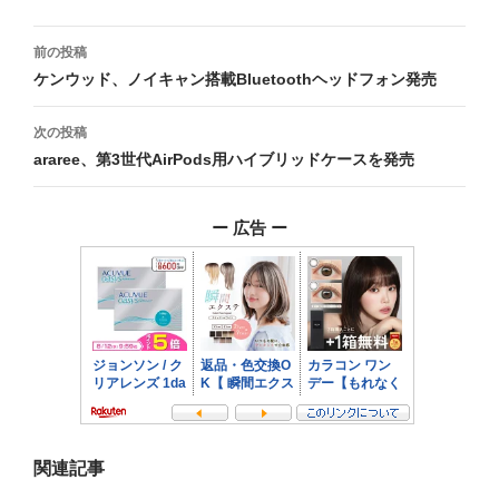
投
前の投稿
稿
ケンウッド、ノイキャン搭載Bluetoothヘッドフォン発売
ナ
次の投稿
ビ
araree、第3世代AirPods用ハイブリッドケースを発売
ゲ
ー 広告 ー
ー
シ
ョ
ン
関連記事