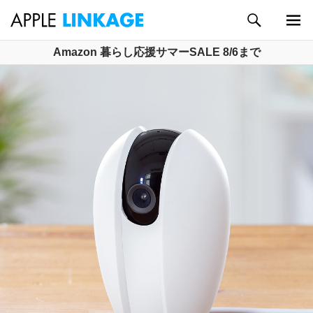
検
索
メイン
コ
Amazon 暮らし応援サマーSALE 8/6まで
メニュ
ン
ー
テ
ン
ツ
へ
ス
キ
ッ
プ