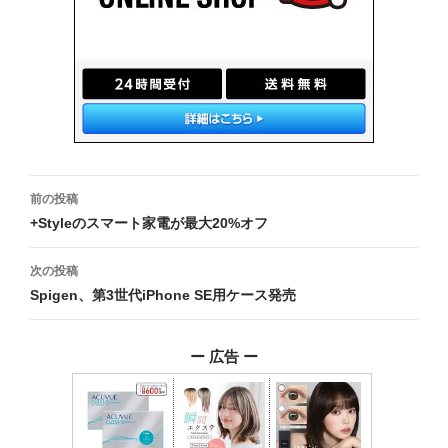
投
前の投稿
稿
+Styleのスマート家電が最大20%オフ
ナ
次の投稿
ビ
Spigen、第3世代iPhone SE用ケース発売
ゲ
ー 広告 ー
ー
シ
ョ