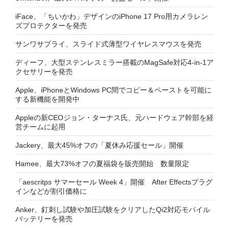
iFace、「ちいかわ」デザインのiPhone 17 Pro用カメラレン
ズプロテクターを発売
サンワサプライ、スライド式薄型ワイヤレスマウスを発売
ディーフ、大型ステンレスミラー搭載のMagSafe対応4-in-1ア
クセサリーを発売
Apple、iPhoneとWindows PC間でコピー＆ペーストを可能に
する新機能を開発中
Appleの新CEOジョン・ターナス氏、元ハードウェア幹部を経
営チームに起用
Jackery、最大45%オフの「夏休み応援セール」開催
Hamee、最大73%オフの夏福袋を販売開始 数量限定
「aescritps サマーセール Week 4」開催 After Effectsプラグ
インなどが割引価格に
Anker、釘刺し試験や加圧試験をクリアしたQi2対応モバイル
バッテリーを発売