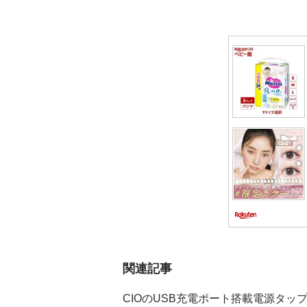
ー
シ
ョ
ン
関連記事
CIOのUSB充電ポート搭載電源タッ