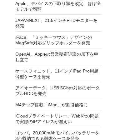
Apple、デバイスの下取り額を改定 ほぼ全
モデルで増額
JAPANNEXT、21.5インチFHDモニターを
発売
iFace、「ミッキーマウス」デザインの
MagSafe対応グリップホルダーを発売
OpenAI、Appleの営業秘密訴訟の却下を申
し立て
ケースフィニット、11インチiPad Pro用超
薄型ケースを発売
アイオーデータ、USB 5Gbps対応のポータ
ブルHDDを発売
M4チップ搭載「iMac」が割引価格に
iCloudプライベートリレー、WebKitの問題
で実際のIPアドレスが漏えい
ゴッパ、20,000mAhモバイルバッテリーを
3台収納できる難燃ケースを発売