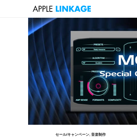
検
索
コ
ン
テ
ン
ツ
へ
ス
キ
ッ
プ
セール/キャンペーン
,
音楽制作