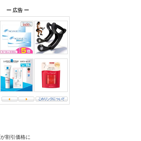
ー 広告 ー
プが割引価格に