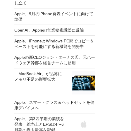
し立て
Apple、9月のiPhone発表イベントに向けて
準備
OpenAI、Appleの営業秘密訴訟に反論
Apple、iPhoneとWindows PC間でコピー＆
ペーストを可能にする新機能を開発中
Appleの新CEOジョン・ターナス氏、元ハー
ドウェア幹部を経営チームに起用
「MacBook Air」が品薄に
メモリ不足の影響拡大
Apple、スマートグラス＆ヘッドセットを健
康デバイスへ
Apple、第3四半期の業績を
発表 総売上とEPSは4〜6
月期の過去最高を記録