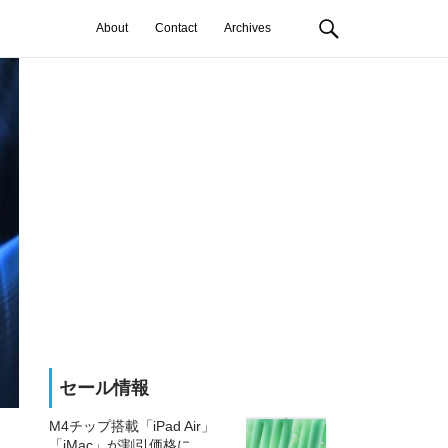
About
Contact
Archives
セール情報
M4チップ搭載「iPad Air」
「iMac」が割引価格に