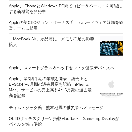
Apple、iPhoneとWindows PC間でコピー＆ペーストを可能に
する新機能を開発中
Appleの新CEOジョン・ターナス氏、元ハードウェア幹部を経
営チームに起用
「MacBook Air」が品薄に メモリ不足の影響
拡大
Apple、スマートグラス＆ヘッドセットを健康デバイスへ
Apple、第3四半期の業績を発表 総売上と
EPSは4〜6月期の過去最高を記録 iPhone、
Mac、サービスの売上高も4〜6月期の過去最
高を記録
ティム・クック氏、熊本地震の被災者へメッセージ
OLEDタッチスクリーン搭載MacBook、Samsung Displayが
パネルを独占供給