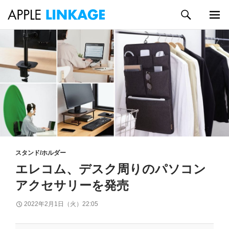
検
索
メイン
コ
メニュ
ン
ー
テ
ン
ツ
へ
ス
キ
ッ
プ
スタンド/ホルダー
エレコム、デスク周りのパソコン
アクセサリーを発売
2022年2月1日（火）22:05