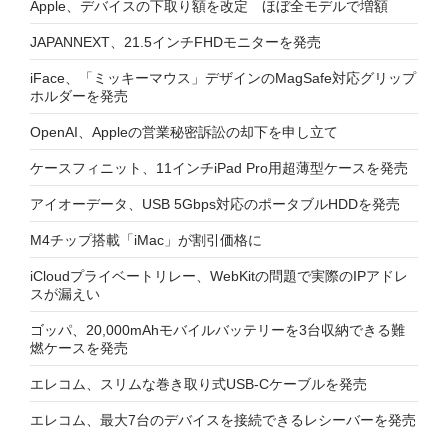
Apple、デバイスの下取り額を改定 ほぼ全モデルで増額
JAPANNEXT、21.5インチFHDモニターを発売
iFace、「ミッキーマウス」デザインのMagSafe対応グリップ
ホルダーを発売
OpenAI、Appleの営業秘密訴訟の却下を申し立て
ケースフィニット、11インチiPad Pro用超薄型ケースを発売
アイオーデータ、USB 5Gbps対応のポータブルHDDを発売
M4チップ搭載「iMac」が割引価格に
iCloudプライベートリレー、WebKitの問題で実際のIPアドレ
スが漏えい
ゴッパ、20,000mAhモバイルバッテリーを3台収納できる難
燃ケースを発売
エレコム、スリムな巻き取り式USB-Cケーブルを発売
エレコム、最大7台のデバイスを接続できるレシーバーを発売