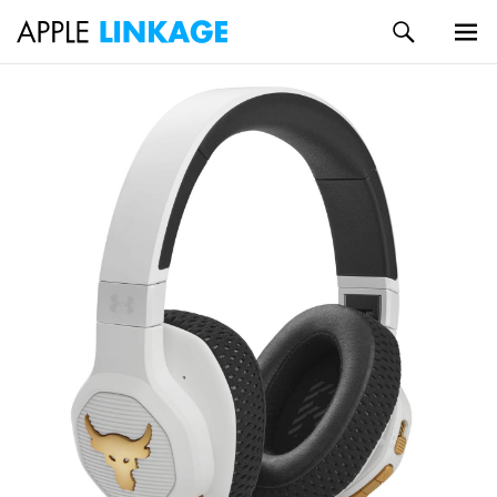
検
索
メイン
コ
メニュ
ン
ー
テ
ン
ツ
へ
ス
キ
ッ
プ