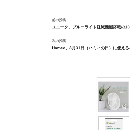
投
前の投稿
稿
ユニーク、ブルーライト軽減機能搭載の13.
ナ
次の投稿
ビ
Hamee、8月31日（ハミィの日）に使え
ゲ
ー
シ
ョ
ン