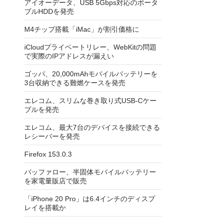
アイオーデータ、USB 5Gbps対応のポータ
ブルHDDを発売
M4チップ搭載「iMac」が割引価格に
iCloudプライベートリレー、WebKitの問題
で実際のIPアドレスが漏えい
ゴッパ、20,000mAhモバイルバッテリーを
3台収納できる難燃ケースを発売
エレコム、スリムな巻き取り式USB-Cケー
ブルを発売
エレコム、最大7台のデバイスを接続できる
レシーバーを発売
Firefox 153.0.3
バッファロー、半固体モバイルバッテリー
を家電量販店で販売
「iPhone 20 Pro」は6.4インチのディスプ
レイを搭載か