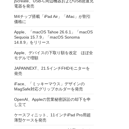
j5create、USB-C周辺機器およびUSB急速充
電器を発売
M4チップ搭載「iPad Air」「iMac」が割引
価格に
Apple、「macOS Tahoe 26.6.1」「macOS
Sequoia 15.7.9」「macOS Sonoma
14.8.9」をリリース
Apple、デバイスの下取り額を改定 ほぼ全
モデルで増額
JAPANNEXT、21.5インチFHDモニターを
発売
iFace、「ミッキーマウス」デザインの
MagSafe対応グリップホルダーを発売
OpenAI、Appleの営業秘密訴訟の却下を申
し立て
ケースフィニット、11インチiPad Pro用超
薄型ケースを発売