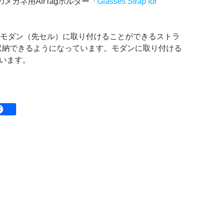
メガネ用AirTagホルダー「
Glasses Strap for
agは、メガネのモダン（先セル）に取り付けることができるストラ
gを収納できるようになっています。モダンに取り付ける
います。