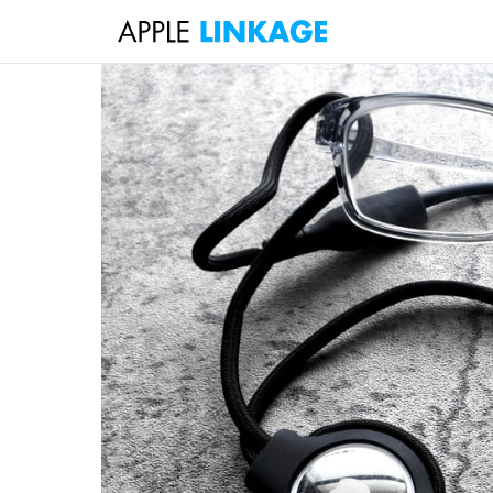
検
索
コ
ン
テ
ン
ツ
へ
ス
キ
ッ
プ