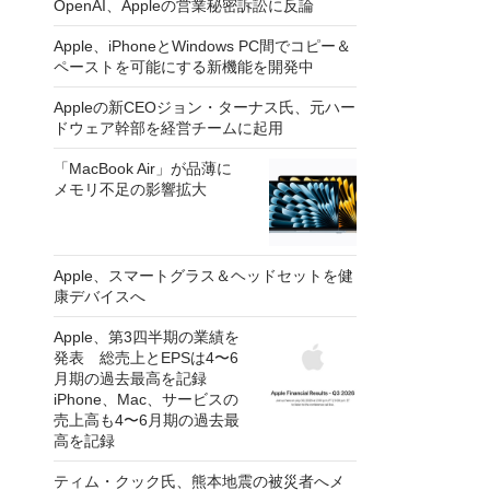
OpenAI、Appleの営業秘密訴訟に反論
Apple、iPhoneとWindows PC間でコピー＆
ペーストを可能にする新機能を開発中
Appleの新CEOジョン・ターナス氏、元ハー
ドウェア幹部を経営チームに起用
「MacBook Air」が品薄に
メモリ不足の影響拡大
Apple、スマートグラス＆ヘッドセットを健
康デバイスへ
Apple、第3四半期の業績を
発表 総売上とEPSは4〜6
月期の過去最高を記録
iPhone、Mac、サービスの
売上高も4〜6月期の過去最
高を記録
ティム・クック氏、熊本地震の被災者へメ