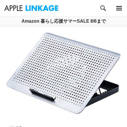
検
索
メイン
コ
Amazon 暮らし応援サマーSALE 8/6まで
メニュ
ン
ー
テ
ン
ツ
へ
ス
キ
ッ
プ