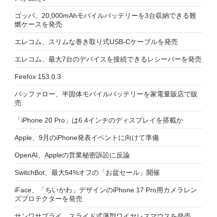
ゴッパ、20,000mAhモバイルバッテリーを3台収納できる難
燃ケースを発売
エレコム、スリムな巻き取り式USB-Cケーブルを発売
エレコム、最大7台のデバイスを接続できるレシーバーを発売
Firefox 153.0.3
バッファロー、半固体モバイルバッテリーを家電量販店で販
売
「iPhone 20 Pro」は6.4インチのディスプレイを搭載か
Apple、9月のiPhone発表イベントに向けて準備
OpenAI、Appleの営業秘密訴訟に反論
SwitchBot、最大54%オフの「お盆セール」開催
iFace、「ちいかわ」デザインのiPhone 17 Pro用カメラレン
ズプロテクターを発売
サンワサプライ、スライド式薄型ワイヤレスマウスを発売