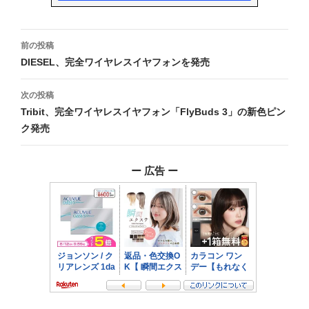
投
前の投稿
稿
DIESEL、完全ワイヤレスイヤフォンを発売
ナ
次の投稿
ビ
Tribit、完全ワイヤレスイヤフォン「FlyBuds 3」の新色ピン
ク発売
ゲ
ー
ー 広告 ー
シ
ョ
ン