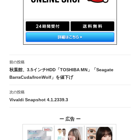
投
前の投稿
稿
秋葉館、3.5インチHDD「TOSHIBA MN」「Seagate
BarraCuda/IronWolf」を値下げ
ナ
ビ
次の投稿
Vivaldi Snapshot 4.1.2339.3
ゲ
ー
ー 広告 ー
シ
ョ