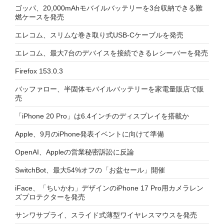
ゴッパ、20,000mAhモバイルバッテリーを3台収納できる難
燃ケースを発売
エレコム、スリムな巻き取り式USB-Cケーブルを発売
エレコム、最大7台のデバイスを接続できるレシーバーを発売
Firefox 153.0.3
バッファロー、半固体モバイルバッテリーを家電量販店で販
売
「iPhone 20 Pro」は6.4インチのディスプレイを搭載か
Apple、9月のiPhone発表イベントに向けて準備
OpenAI、Appleの営業秘密訴訟に反論
SwitchBot、最大54%オフの「お盆セール」開催
iFace、「ちいかわ」デザインのiPhone 17 Pro用カメラレン
ズプロテクターを発売
サンワサプライ、スライド式薄型ワイヤレスマウスを発売