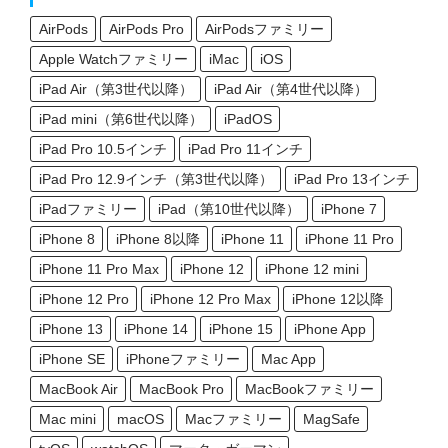
AirPods
AirPods Pro
AirPodsファミリー
Apple Watchファミリー
iMac
iOS
iPad Air（第3世代以降）
iPad Air（第4世代以降）
iPad mini（第6世代以降）
iPadOS
iPad Pro 10.5インチ
iPad Pro 11インチ
iPad Pro 12.9インチ（第3世代以降）
iPad Pro 13インチ
iPadファミリー
iPad（第10世代以降）
iPhone 7
iPhone 8
iPhone 8以降
iPhone 11
iPhone 11 Pro
iPhone 11 Pro Max
iPhone 12
iPhone 12 mini
iPhone 12 Pro
iPhone 12 Pro Max
iPhone 12以降
iPhone 13
iPhone 14
iPhone 15
iPhone App
iPhone SE
iPhoneファミリー
Mac App
MacBook Air
MacBook Pro
MacBookファミリー
Mac mini
macOS
Macファミリー
MagSafe