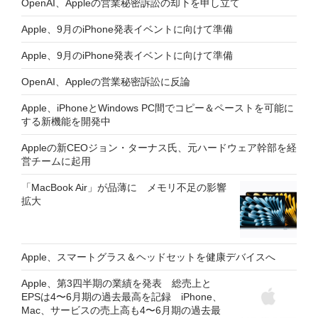
OpenAI、Appleの営業秘密訴訟の却下を申し立て
Apple、9月のiPhone発表イベントに向けて準備
Apple、9月のiPhone発表イベントに向けて準備
OpenAI、Appleの営業秘密訴訟に反論
Apple、iPhoneとWindows PC間でコピー＆ペーストを可能に
する新機能を開発中
Appleの新CEOジョン・ターナス氏、元ハードウェア幹部を経
営チームに起用
「MacBook Air」が品薄に メモリ不足の影響
拡大
Apple、スマートグラス＆ヘッドセットを健康デバイスへ
Apple、第3四半期の業績を発表 総売上と
EPSは4〜6月期の過去最高を記録 iPhone、
Mac、サービスの売上高も4〜6月期の過去最