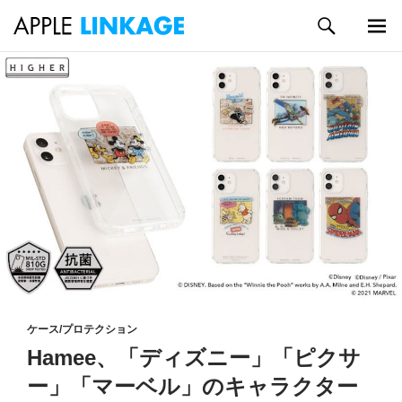
検
索
メイン
コ
メニュ
ン
ー
テ
ン
ツ
へ
ス
キ
ッ
プ
ケース/プロテクション
Hamee、「ディズニー」「ピクサ
ー」「マーベル」のキャラクター