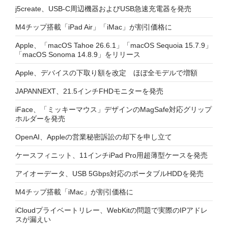
j5create、USB-C周辺機器およびUSB急速充電器を発売
M4チップ搭載「iPad Air」「iMac」が割引価格に
Apple、「macOS Tahoe 26.6.1」「macOS Sequoia 15.7.9」
「macOS Sonoma 14.8.9」をリリース
Apple、デバイスの下取り額を改定 ほぼ全モデルで増額
JAPANNEXT、21.5インチFHDモニターを発売
iFace、「ミッキーマウス」デザインのMagSafe対応グリップ
ホルダーを発売
OpenAI、Appleの営業秘密訴訟の却下を申し立て
ケースフィニット、11インチiPad Pro用超薄型ケースを発売
アイオーデータ、USB 5Gbps対応のポータブルHDDを発売
M4チップ搭載「iMac」が割引価格に
iCloudプライベートリレー、WebKitの問題で実際のIPアドレ
スが漏えい