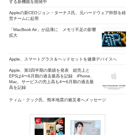
する新機能を開発中
Appleの新CEOジョン・ターナス氏、元ハードウェア幹部を経
営チームに起用
「MacBook Air」が品薄に メモリ不足の影響
拡大
Apple、スマートグラス＆ヘッドセットを健康デバイスへ
Apple、第3四半期の業績を発表 総売上と
EPSは4〜6月期の過去最高を記録 iPhone、
Mac、サービスの売上高も4〜6月期の過去最
高を記録
ティム・クック氏、熊本地震の被災者へメッセージ