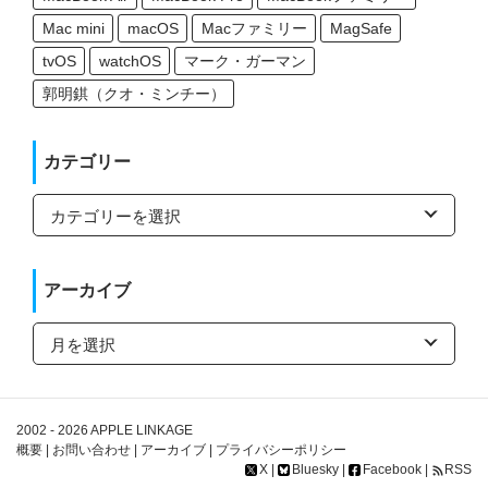
Mac mini
macOS
Macファミリー
MagSafe
tvOS
watchOS
マーク・ガーマン
郭明錤（クオ・ミンチー）
カテゴリー
カ
テ
ゴ
リ
ー
アーカイブ
ア
ー
カ
イ
ブ
2002 - 2026
APPLE LINKAGE
概要
|
お問い合わせ
|
アーカイブ
|
プライバシーポリシー
X
|
Bluesky
|
Facebook
|
RSS