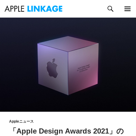
検
索
メイン
コ
メニュ
ン
ー
テ
ン
ツ
へ
ス
キ
ッ
プ
Appleニュース
「Apple Design Awards 2021」の