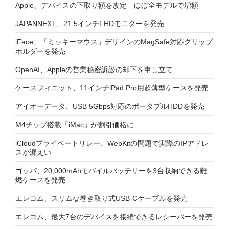
Apple、デバイスの下取り額を改定 ほぼ全モデルで増額
JAPANNEXT、21.5インチFHDモニターを発売
iFace、「ミッキーマウス」デザインのMagSafe対応グリップ
ホルダーを発売
OpenAI、Appleの営業秘密訴訟の却下を申し立て
ケースフィニット、11インチiPad Pro用超薄型ケースを発売
アイオーデータ、USB 5Gbps対応のポータブルHDDを発売
M4チップ搭載「iMac」が割引価格に
iCloudプライベートリレー、WebKitの問題で実際のIPアドレ
スが漏えい
ゴッパ、20,000mAhモバイルバッテリーを3台収納できる難
燃ケースを発売
エレコム、スリムな巻き取り式USB-Cケーブルを発売
エレコム、最大7台のデバイスを接続できるレシーバーを発売