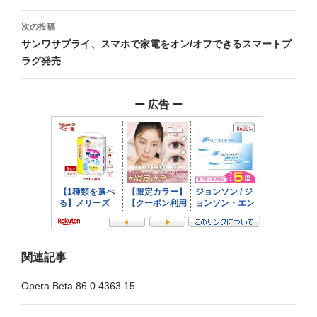
ナ
次の投稿
ビ
サンワサプライ、スマホで家電をオン/オフできるスマートプ
ラグ発売
ゲ
ー
ー 広告 ー
シ
ョ
ン
関連記事
Opera Beta 86.0.4363.15