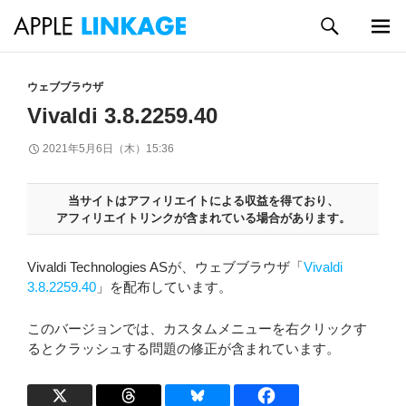
検
索
メイン
コ
メニュ
ン
ウェブブラウザ
ー
テ
Vivaldi 3.8.2259.40
ン
ツ
2021年5月6日（木）15:36
へ
ス
キ
当サイトはアフィリエイトによる収益を得ており、
アフィリエイトリンクが含まれている場合があります。
ッ
プ
Vivaldi Technologies ASが、ウェブブラウザ「
Vivaldi
3.8.2259.40
」を配布しています。
このバージョンでは、カスタムメニューを右クリックす
るとクラッシュする問題の修正が含まれています。