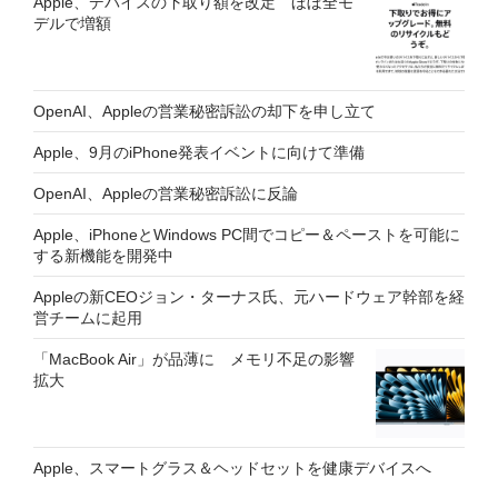
Apple、デバイスの下取り額を改定 ほぼ全モ
デルで増額
OpenAI、Appleの営業秘密訴訟の却下を申し立て
Apple、9月のiPhone発表イベントに向けて準備
OpenAI、Appleの営業秘密訴訟に反論
Apple、iPhoneとWindows PC間でコピー＆ペーストを可能に
する新機能を開発中
Appleの新CEOジョン・ターナス氏、元ハードウェア幹部を経
営チームに起用
「MacBook Air」が品薄に メモリ不足の影響
拡大
Apple、スマートグラス＆ヘッドセットを健康デバイスへ