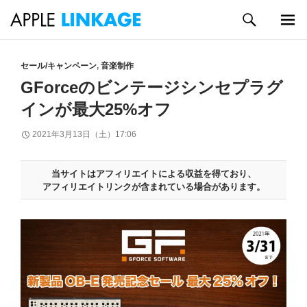
検
索
メイン
コ
メニュ
ン
セール/キャンペーン
,
音楽制作
ー
テ
GForceのビンテージシンセプラグ
ン
インが最大25%オフ
ツ
へ
2021年3月13日（土）17:06
ス
キ
ッ
当サイトはアフィリエイトによる収益を得ており、
プ
アフィリエイトリンクが含まれている場合があります。