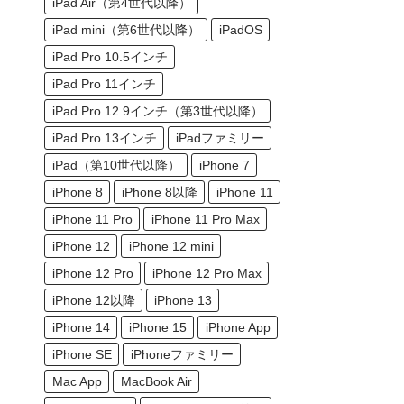
iPad Air（第4世代以降）
iPad mini（第6世代以降）
iPadOS
iPad Pro 10.5インチ
iPad Pro 11インチ
iPad Pro 12.9インチ（第3世代以降）
iPad Pro 13インチ
iPadファミリー
iPad（第10世代以降）
iPhone 7
iPhone 8
iPhone 8以降
iPhone 11
iPhone 11 Pro
iPhone 11 Pro Max
iPhone 12
iPhone 12 mini
iPhone 12 Pro
iPhone 12 Pro Max
iPhone 12以降
iPhone 13
iPhone 14
iPhone 15
iPhone App
iPhone SE
iPhoneファミリー
Mac App
MacBook Air