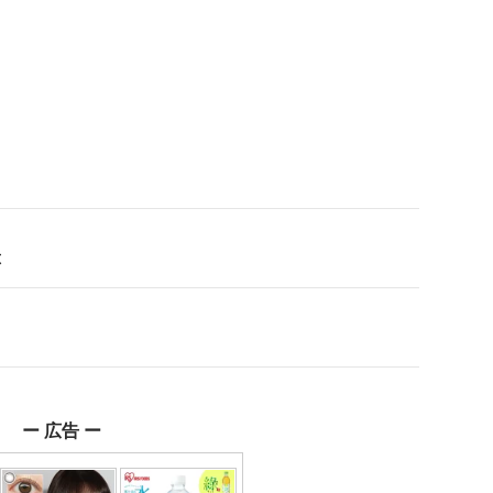
応
ー 広告 ー