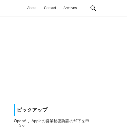
About
Contact
Archives
ピックアップ
OpenAI、Appleの営業秘密訴訟の却下を申
し立て