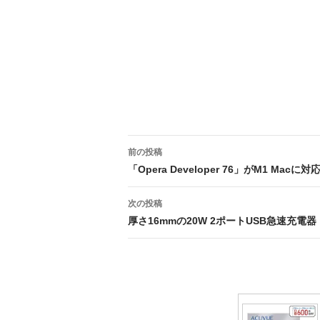
投
前の投稿
稿
「Opera Developer 76」がM1 Macに対
ナ
次の投稿
ビ
厚さ16mmの20W 2ポートUSB急速充電器
ゲ
ー
シ