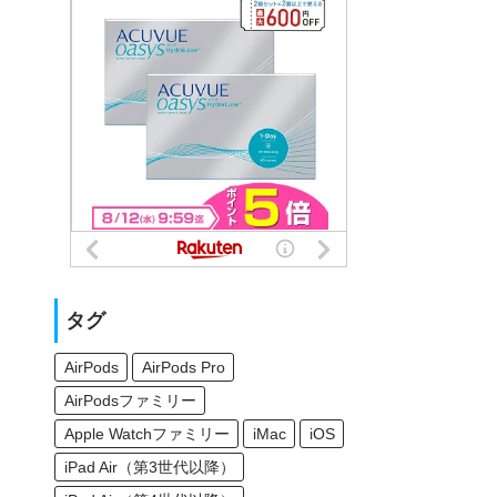
タグ
AirPods
AirPods Pro
AirPodsファミリー
Apple Watchファミリー
iMac
iOS
iPad Air（第3世代以降）