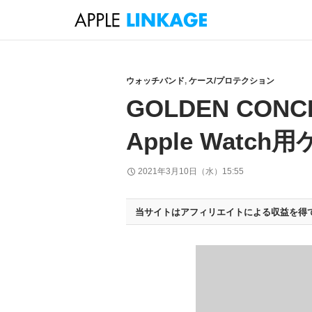
検
索
コ
ン
テ
ウォッチバンド
,
ケース/プロテクション
ン
GOLDEN CO
ツ
へ
Apple Watc
ス
キ
2021年3月10日（水）15:55
ッ
プ
当サイトはアフィリエイトによる収益を得