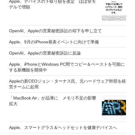
Apple、デバイスの下取り額を改定 ほぼ全モ
デルで増額
OpenAI、Appleの営業秘密訴訟の却下を申し立て
Apple、9月のiPhone発表イベントに向けて準備
OpenAI、Appleの営業秘密訴訟に反論
Apple、iPhoneとWindows PC間でコピー＆ペーストを可能に
する新機能を開発中
Appleの新CEOジョン・ターナス氏、元ハードウェア幹部を経
営チームに起用
「MacBook Air」が品薄に メモリ不足の影響
拡大
Apple、スマートグラス＆ヘッドセットを健康デバイスへ