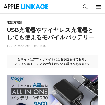
検
索
メイン
コ
メニュ
ン
電源/充電器
ー
テ
USB充電器やワイヤレス充電器と
ン
しても使えるモバイルバッテリー
ツ
へ
2021年2月26日（金）18:52
ス
キ
ッ
当サイトはアフィリエイトによる収益を得ており、
プ
アフィリエイトリンクが含まれている場合があります。