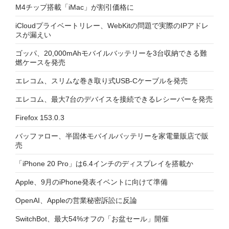
M4チップ搭載「iMac」が割引価格に
iCloudプライベートリレー、WebKitの問題で実際のIPアドレ
スが漏えい
ゴッパ、20,000mAhモバイルバッテリーを3台収納できる難
燃ケースを発売
エレコム、スリムな巻き取り式USB-Cケーブルを発売
エレコム、最大7台のデバイスを接続できるレシーバーを発売
Firefox 153.0.3
バッファロー、半固体モバイルバッテリーを家電量販店で販
売
「iPhone 20 Pro」は6.4インチのディスプレイを搭載か
Apple、9月のiPhone発表イベントに向けて準備
OpenAI、Appleの営業秘密訴訟に反論
SwitchBot、最大54%オフの「お盆セール」開催