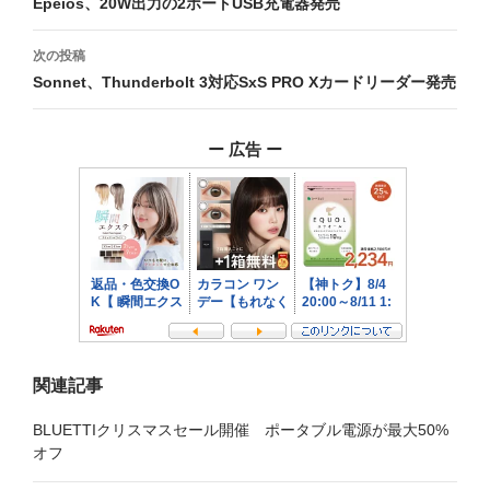
稿
Epeios、20W出力の2ポートUSB充電器発売
ナ
次の投稿
ビ
Sonnet、Thunderbolt 3対応SxS PRO Xカードリーダー発売
ゲ
ー 広告 ー
ー
シ
ョ
ン
関連記事
BLUETTIクリスマスセール開催 ポータブル電源が最大50%
オフ