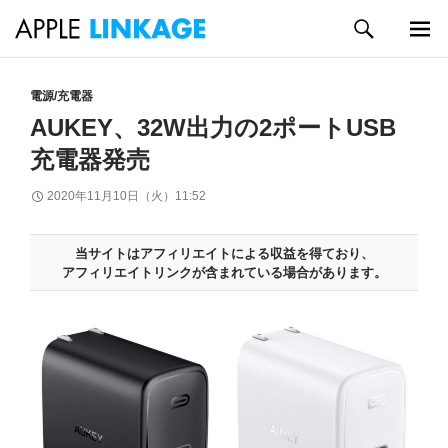
検
索
メイン
コ
メニュ
ン
電源/充電器
ー
テ
AUKEY、32W出力の2ポートUSB
ン
充電器発売
ツ
へ
2020年11月10日（火）11:52
ス
キ
ッ
当サイトはアフィリエイトによる収益を得ており、
プ
アフィリエイトリンクが含まれている場合があります。