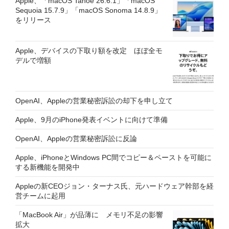
Apple、「macOS Tahoe 26.6.1」「macOS
Sequoia 15.7.9」「macOS Sonoma 14.8.9」
をリリース
Apple、デバイスの下取り額を改定 ほぼ全モ
デルで増額
OpenAI、Appleの営業秘密訴訟の却下を申し立て
Apple、9月のiPhone発表イベントに向けて準備
OpenAI、Appleの営業秘密訴訟に反論
Apple、iPhoneとWindows PC間でコピー＆ペーストを可能に
する新機能を開発中
Appleの新CEOジョン・ターナス氏、元ハードウェア幹部を経
営チームに起用
「MacBook Air」が品薄に メモリ不足の影響
拡大