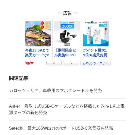
ゲ
ー 広告 ー
ー
シ
ョ
ン
関連記事
カロッツェリア、車載用スマホクレードルを発売
Anker、巻取り式USB-Cケーブルなどを搭載した7-in-1卓上電
源タップの新色発売
Satechi、最大165W出力の4ポートUSB-C充電器を発売