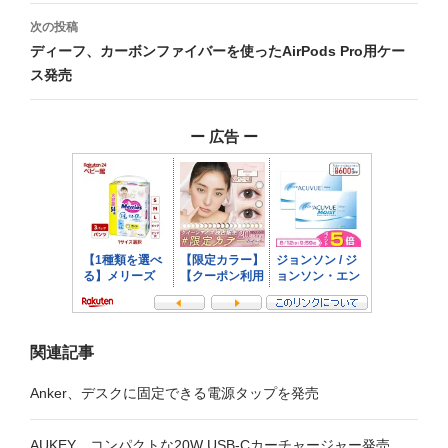
ナ
次の投稿
ビ
ディーフ、カーボンファイバーを使ったAirPods Pro用ケー
ス発売
ゲ
ー
ー 広告 ー
シ
ョ
ン
関連記事
Anker、デスクに固定できる電源タップを発売
AUKEY、コンパクトな20W USB-Cカーチャージャー発売