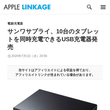
検
索
メイン
コ
メニュ
ン
電源/充電器
ー
テ
サンワサプライ、10台のタブレッ
ン
トを同時充電できるUSB充電器発
ツ
へ
売
ス
キ
2020年7月1日（水）20:56
ッ
プ
当サイトはアフィリエイトによる収益を得ており、
アフィリエイトリンクが含まれている場合があります。