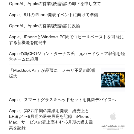
OpenAI、Appleの営業秘密訴訟の却下を申し立て
Apple、9月のiPhone発表イベントに向けて準備
OpenAI、Appleの営業秘密訴訟に反論
Apple、iPhoneとWindows PC間でコピー＆ペーストを可能に
する新機能を開発中
Appleの新CEOジョン・ターナス氏、元ハードウェア幹部を経
営チームに起用
「MacBook Air」が品薄に メモリ不足の影響
拡大
Apple、スマートグラス＆ヘッドセットを健康デバイスへ
Apple、第3四半期の業績を発表 総売上と
EPSは4〜6月期の過去最高を記録 iPhone、
Mac、サービスの売上高も4〜6月期の過去最
高を記録