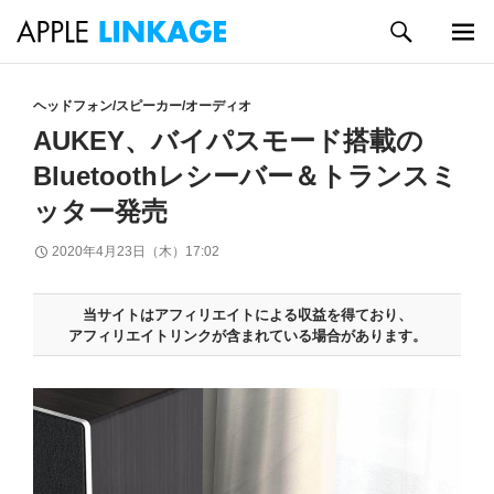
検
索
メイン
コ
メニュ
ン
ヘッドフォン/スピーカー/オーディオ
ー
テ
AUKEY、バイパスモード搭載の
ン
Bluetoothレシーバー＆トランスミ
ツ
へ
ッター発売
ス
キ
2020年4月23日（木）17:02
ッ
プ
当サイトはアフィリエイトによる収益を得ており、
アフィリエイトリンクが含まれている場合があります。