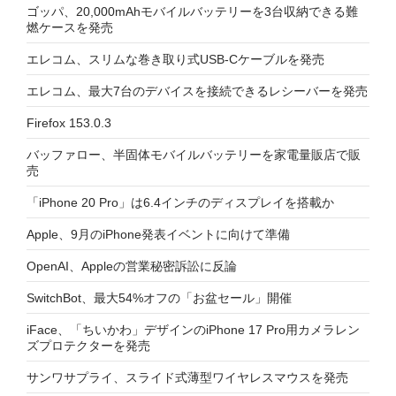
ゴッパ、20,000mAhモバイルバッテリーを3台収納できる難
燃ケースを発売
エレコム、スリムな巻き取り式USB-Cケーブルを発売
エレコム、最大7台のデバイスを接続できるレシーバーを発売
Firefox 153.0.3
バッファロー、半固体モバイルバッテリーを家電量販店で販
売
「iPhone 20 Pro」は6.4インチのディスプレイを搭載か
Apple、9月のiPhone発表イベントに向けて準備
OpenAI、Appleの営業秘密訴訟に反論
SwitchBot、最大54%オフの「お盆セール」開催
iFace、「ちいかわ」デザインのiPhone 17 Pro用カメラレン
ズプロテクターを発売
サンワサプライ、スライド式薄型ワイヤレスマウスを発売