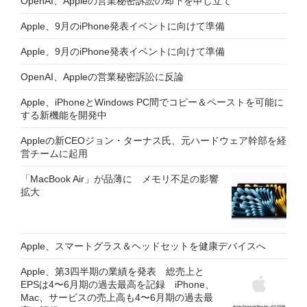
OpenAI、Appleの営業秘密訴訟の却下を申し立て
Apple、9月のiPhone発表イベントに向けて準備
Apple、9月のiPhone発表イベントに向けて準備
OpenAI、Appleの営業秘密訴訟に反論
Apple、iPhoneとWindows PC間でコピー＆ペーストを可能に
する新機能を開発中
Appleの新CEOジョン・ターナス氏、元ハードウェア幹部を経
営チームに起用
「MacBook Air」が品薄に メモリ不足の影響
拡大
Apple、スマートグラス＆ヘッドセットを健康デバイスへ
Apple、第3四半期の業績を発表 総売上と
EPSは4〜6月期の過去最高を記録 iPhone、
Mac、サービスの売上高も4〜6月期の過去最