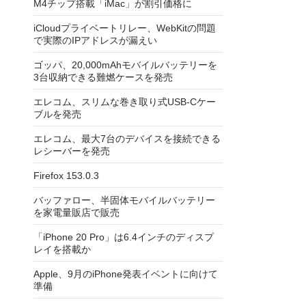
M4チップ搭載「iMac」が割引価格に
iCloudプライベートリレー、WebKitの問題
で実際のIPアドレスが漏えい
ゴッパ、20,000mAhモバイルバッテリーを
3台収納できる難燃ケースを発売
エレコム、スリムな巻き取り式USB-Cケー
ブルを発売
エレコム、最大7台のデバイスを接続できる
レシーバーを発売
Firefox 153.0.3
バッファロー、半固体モバイルバッテリー
を家電量販店で販売
「iPhone 20 Pro」は6.4インチのディスプ
レイを搭載か
Apple、9月のiPhone発表イベントに向けて
準備