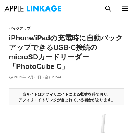
検
索
メイン
コ
メニュ
ン
バックアップ
ー
テ
iPhone/iPadの充電時に自動バック
ン
アップできるUSB-C接続の
ツ
へ
microSDカードリーダー
ス
「PhotoCube C」
キ
ッ
2019年12月20日（金）21:44
プ
当サイトはアフィリエイトによる収益を得ており、
アフィリエイトリンクが含まれている場合があります。