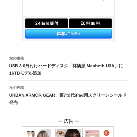
投
前の投稿
稿
USB 3.0外付けハードディスク「林檎派 Macbeth U3A」に
16TBモデル追加
ナ
ビ
次の投稿
URBAN ARMOR GEAR、第7世代iPad用スクリーンシールド
ゲ
発売
ー
シ
ー 広告 ー
ョ