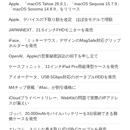
Apple、「macOS Tahoe 26.6.1」「macOS Sequoia 15.7.9」
「macOS Sonoma 14.8.9」をリリース
Apple、デバイスの下取り額を改定 ほぼ全モデルで増額
JAPANNEXT、21.5インチFHDモニターを発売
iFace、「ミッキーマウス」デザインのMagSafe対応グリップ
ホルダーを発売
OpenAI、Appleの営業秘密訴訟の却下を申し立て
ケースフィニット、11インチiPad Pro用超薄型ケースを発売
アイオーデータ、USB 5Gbps対応のポータブルHDDを発売
M4チップ搭載「iMac」が割引価格に
iCloudプライベートリレー、WebKitの問題で実際のIPアドレ
スが漏えい
ゴッパ、20,000mAhモバイルバッテリーを3台収納できる難
燃ケースを発売
エレコム、スリムな巻き取り式USB-Cケーブルを発売