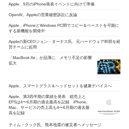
Apple、9月のiPhone発表イベントに向けて準備
OpenAI、Appleの営業秘密訴訟に反論
Apple、iPhoneとWindows PC間でコピー＆ペーストを可能に
する新機能を開発中
Appleの新CEOジョン・ターナス氏、元ハードウェア幹部を経
営チームに起用
「MacBook Air」が品薄に メモリ不足の影響
拡大
Apple、スマートグラス＆ヘッドセットを健康デバイスへ
Apple、第3四半期の業績を発表 総売上と
EPSは4〜6月期の過去最高を記録 iPhone、
Mac、サービスの売上高も4〜6月期の過去最
高を記録
ティム・クック氏、熊本地震の被災者へメッセージ