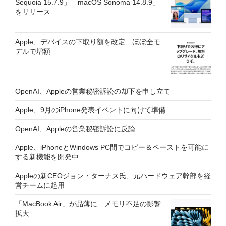
Sequoia 15.7.9」「macOS Sonoma 14.8.9」
をリリース
Apple、デバイスの下取り額を改定 ほぼ全モ
デルで増額
OpenAI、Appleの営業秘密訴訟の却下を申し立て
Apple、9月のiPhone発表イベントに向けて準備
OpenAI、Appleの営業秘密訴訟に反論
Apple、iPhoneとWindows PC間でコピー＆ペーストを可能に
する新機能を開発中
Appleの新CEOジョン・ターナス氏、元ハードウェア幹部を経
営チームに起用
「MacBook Air」が品薄に メモリ不足の影響
拡大