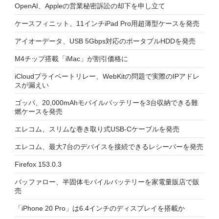
OpenAI、Appleの営業秘密訴訟の却下を申し立て
ケースフィニット、11インチiPad Pro用超薄型ケースを発売
アイオーデータ、USB 5Gbps対応のポータブルHDDを発売
M4チップ搭載「iMac」が割引価格に
iCloudプライベートリレー、WebKitの問題で実際のIPアドレ
スが漏えい
ゴッパ、20,000mAhモバイルバッテリーを3台収納できる難
燃ケースを発売
エレコム、スリムな巻き取り式USB-Cケーブルを発売
エレコム、最大7台のデバイスを接続できるレシーバーを発売
Firefox 153.0.3
バッファロー、半固体モバイルバッテリーを家電量販店で販
売
「iPhone 20 Pro」は6.4インチのディスプレイを搭載か