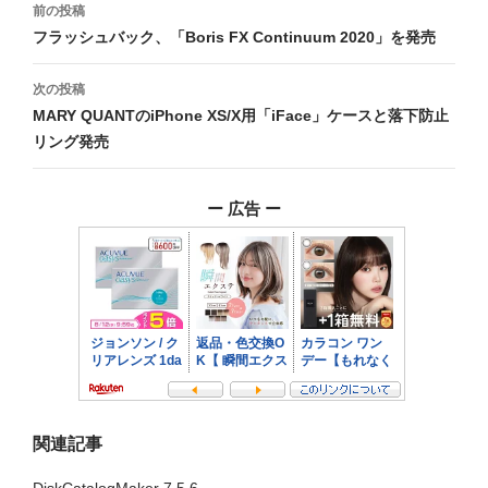
投
前の投稿
稿
フラッシュバック、「Boris FX Continuum 2020」を発売
ナ
次の投稿
ビ
MARY QUANTのiPhone XS/X用「iFace」ケースと落下防止
リング発売
ゲ
ー
ー 広告 ー
シ
ョ
ン
関連記事