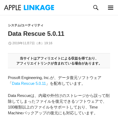
検
索
メイン
コ
メニュ
ン
システム/ユーティリティ
ー
テ
Data Rescue 5.0.11
ン
ツ
2019年11月7日（木）19:16
へ
ス
キ
当サイトはアフィリエイトによる収益を得ており、
アフィリエイトリンクが含まれている場合があります。
ッ
プ
Prosoft Engineering, Inc.が、データ復元ソフトウェア
「
Data Rescue 5.0.11
」を配布しています。
Data Rescueは、内蔵や外付けのストレージから誤って削
除してしまったファイルを復元できるソフトウェアで、
100種類以上のファイルをサポートしており、Time
Machineバックアップの復元にも対応しています。