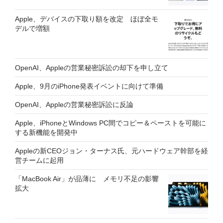
Apple、デバイスの下取り額を改定 ほぼ全モ
デルで増額
OpenAI、Appleの営業秘密訴訟の却下を申し立て
Apple、9月のiPhone発表イベントに向けて準備
OpenAI、Appleの営業秘密訴訟に反論
Apple、iPhoneとWindows PC間でコピー＆ペーストを可能に
する新機能を開発中
Appleの新CEOジョン・ターナス氏、元ハードウェア幹部を経
営チームに起用
「MacBook Air」が品薄に メモリ不足の影響
拡大