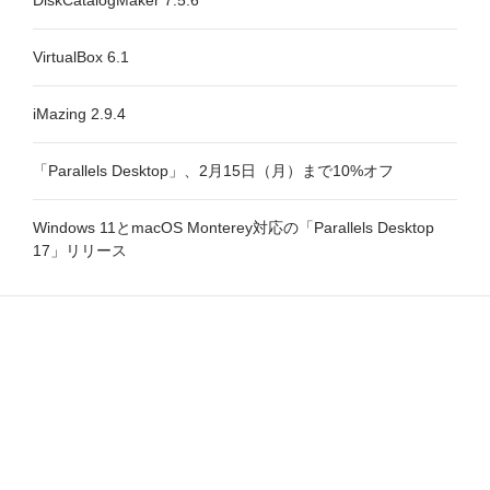
DiskCatalogMaker 7.5.6
VirtualBox 6.1
iMazing 2.9.4
「Parallels Desktop」、2月15日（月）まで10%オフ
Windows 11とmacOS Monterey対応の「Parallels Desktop
17」リリース