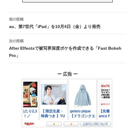
投
前の投稿
稿
au、第7世代「iPad」を10月4日（金）より発売
ナ
次の投稿
ビ
After Effectsで被写界深度ボケを作成できる「Fast Bokeh
Pro」
ゲ
ー
ー 広告 ー
シ
ョ
ン