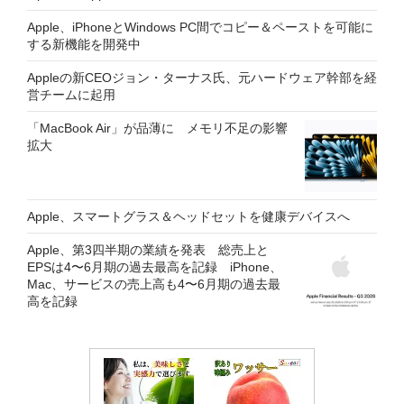
Apple、iPhoneとWindows PC間でコピー＆ペーストを可能に
する新機能を開発中
Appleの新CEOジョン・ターナス氏、元ハードウェア幹部を経
営チームに起用
「MacBook Air」が品薄に メモリ不足の影響
拡大
Apple、スマートグラス＆ヘッドセットを健康デバイスへ
Apple、第3四半期の業績を発表 総売上と
EPSは4〜6月期の過去最高を記録 iPhone、
Mac、サービスの売上高も4〜6月期の過去最
高を記録