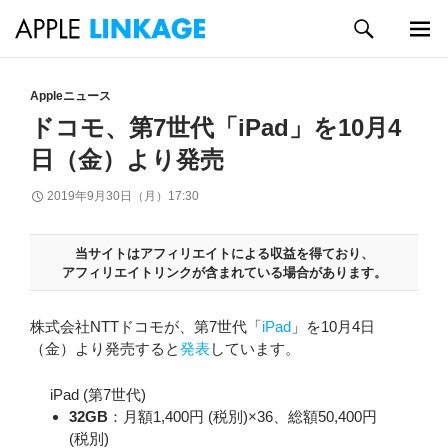
検
索
メイン
コ
メニュ
ン
Appleニュース
ー
テ
ドコモ、第7世代「iPad」を10月4
ン
日（金）より発売
ツ
へ
2019年9月30日（月）17:30
ス
キ
ッ
当サイトはアフィリエイトによる収益を得ており、
プ
アフィリエイトリンクが含まれている場合があります。
株式会社NTTドコモが、第7世代「
iPad
」を10月4日
（金）より発売すると
発表
しています。
iPad (第7世代)
32GB
：月額1,400円 (税別)×36、総額50,400円
(税別)