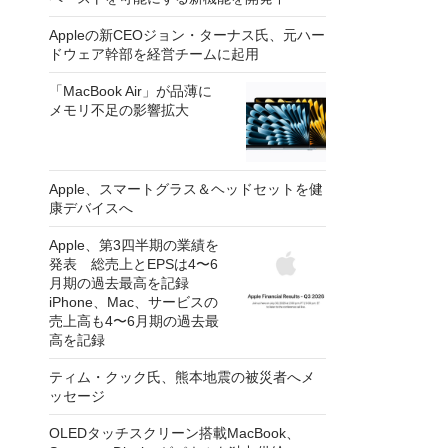
Appleの新CEOジョン・ターナス氏、元ハー
ドウェア幹部を経営チームに起用
「MacBook Air」が品薄に
メモリ不足の影響拡大
Apple、スマートグラス＆ヘッドセットを健
康デバイスへ
Apple、第3四半期の業績を
発表 総売上とEPSは4〜6
月期の過去最高を記録
iPhone、Mac、サービスの
売上高も4〜6月期の過去最
高を記録
ティム・クック氏、熊本地震の被災者へメ
ッセージ
OLEDタッチスクリーン搭載MacBook、