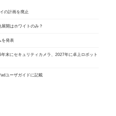
プレイの計画を廃止
 色展開はホワイトのみ？
ムを発表
026年末にセキュリティカメラ、2027年に卓上ロボット
のiPadユーザガイドに記載