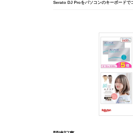
ビ
Serato DJ Proをパソコンのキーボードで
ゲ
ー
シ
ョ
ン