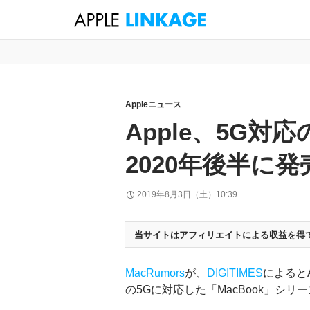
検
索
コ
ン
テ
ン
Appleニュース
ツ
Apple、5G対
へ
ス
2020年後半に発
キ
ッ
2019年8月3日（土）10:39
プ
当サイトはアフィリエイトによる収益を得
MacRumors
が、
DIGITIMES
によると
の5Gに対応した「MacBook」シ