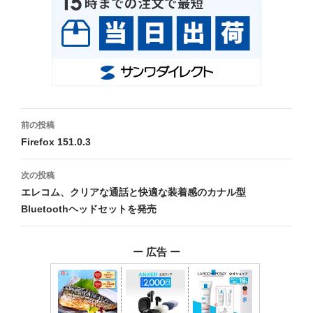
投
前の投稿
稿
Firefox 151.0.3
ナ
次の投稿
ビ
エレコム、クリアな通話と快適な装着感のカナル型
Bluetoothヘッドセットを発売
ゲ
ー
ー 広告 ー
シ
ョ