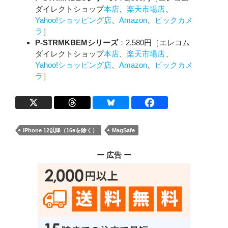
ダイレクトショップ
本店
、
楽天市場店
、
Yahoo!ショッピング店
、
Amazon
、
ビックカメ
ラ
］
P-STRMKBEMシリーズ
：2,580円［エレコム
ダイレクトショップ
本店
、
楽天市場店
、
Yahoo!ショッピング店
、
Amazon
、
ビックカメ
ラ
］
iPhone 12以降（16eを除く）
MagSafe
ー 広告 ー