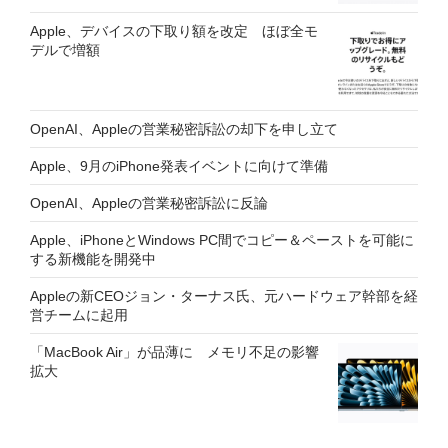
Apple、デバイスの下取り額を改定 ほぼ全モ
デルで増額
OpenAI、Appleの営業秘密訴訟の却下を申し立て
Apple、9月のiPhone発表イベントに向けて準備
OpenAI、Appleの営業秘密訴訟に反論
Apple、iPhoneとWindows PC間でコピー＆ペーストを可能に
する新機能を開発中
Appleの新CEOジョン・ターナス氏、元ハードウェア幹部を経
営チームに起用
「MacBook Air」が品薄に メモリ不足の影響
拡大