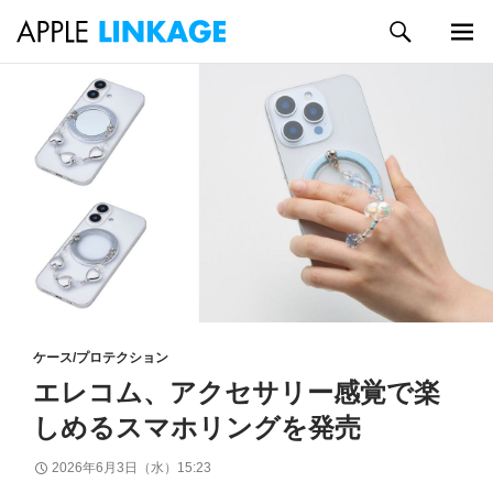
検
索
メイン
コ
メニュ
ン
ー
テ
ン
ツ
へ
ス
キ
ッ
プ
ケース/プロテクション
エレコム、アクセサリー感覚で楽
しめるスマホリングを発売
2026年6月3日（水）15:23