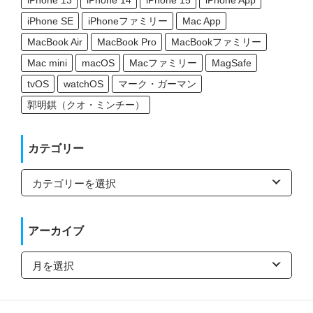
iPhone 13
iPhone 14
iPhone 15
iPhone App
iPhone SE
iPhoneファミリー
Mac App
MacBook Air
MacBook Pro
MacBookファミリー
Mac mini
macOS
Macファミリー
MagSafe
tvOS
watchOS
マーク・ガーマン
郭明錤（クオ・ミンチー）
カテゴリー
カ
テ
ゴ
リ
ー
アーカイブ
ア
ー
カ
イ
ブ