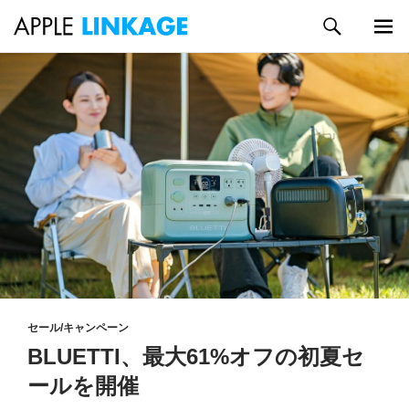
検
索
メイン
コ
メニュ
ン
ー
テ
ン
ツ
へ
ス
キ
ッ
プ
セール/キャンペーン
BLUETTI、最大61%オフの初夏セ
ールを開催