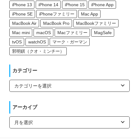
iPhone 13
iPhone 14
iPhone 15
iPhone App
iPhone SE
iPhoneファミリー
Mac App
MacBook Air
MacBook Pro
MacBookファミリー
Mac mini
macOS
Macファミリー
MagSafe
tvOS
watchOS
マーク・ガーマン
郭明錤（クオ・ミンチー）
カテゴリー
カ
テ
ゴ
リ
ー
アーカイブ
ア
ー
カ
イ
ブ