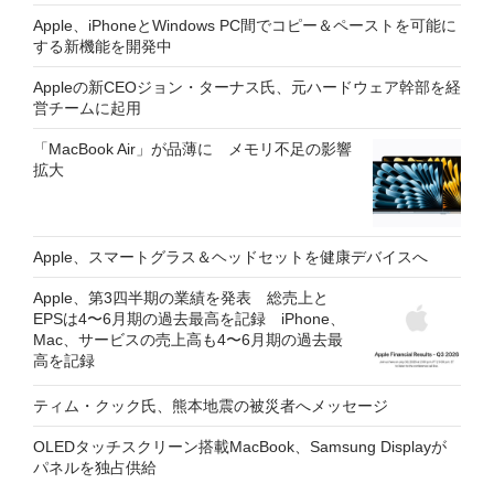
Apple、iPhoneとWindows PC間でコピー＆ペーストを可能に
する新機能を開発中
Appleの新CEOジョン・ターナス氏、元ハードウェア幹部を経
営チームに起用
「MacBook Air」が品薄に メモリ不足の影響
拡大
Apple、スマートグラス＆ヘッドセットを健康デバイスへ
Apple、第3四半期の業績を発表 総売上と
EPSは4〜6月期の過去最高を記録 iPhone、
Mac、サービスの売上高も4〜6月期の過去最
高を記録
ティム・クック氏、熊本地震の被災者へメッセージ
OLEDタッチスクリーン搭載MacBook、Samsung Displayが
パネルを独占供給