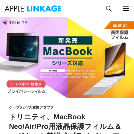
検
索
メイン
コ
メニュ
ン
ー
テ
ン
ツ
へ
ス
キ
ッ
プ
ケーブル/ハブ/変換アダプタ
トリニティ、MacBook
Neo/Air/Pro用液晶保護フィルム＆