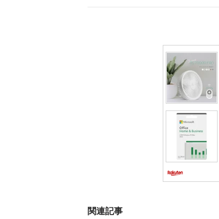
ゲ
ー
シ
ョ
ン
関連記事