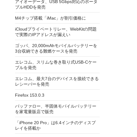
アイオーデータ、USB 5Gbps対応のポータ
ブルHDDを発売
M4チップ搭載「iMac」が割引価格に
iCloudプライベートリレー、WebKitの問題
で実際のIPアドレスが漏えい
ゴッパ、20,000mAhモバイルバッテリーを
3台収納できる難燃ケースを発売
エレコム、スリムな巻き取り式USB-Cケー
ブルを発売
エレコム、最大7台のデバイスを接続できる
レシーバーを発売
Firefox 153.0.3
バッファロー、半固体モバイルバッテリー
を家電量販店で販売
「iPhone 20 Pro」は6.4インチのディスプ
レイを搭載か