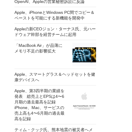
OpenAI、Appleの営業秘密訴訟に反論
Apple、iPhoneとWindows PC間でコピー＆
ペーストを可能にする新機能を開発中
Appleの新CEOジョン・ターナス氏、元ハー
ドウェア幹部を経営チームに起用
「MacBook Air」が品薄に
メモリ不足の影響拡大
Apple、スマートグラス＆ヘッドセットを健
康デバイスへ
Apple、第3四半期の業績を
発表 総売上とEPSは4〜6
月期の過去最高を記録
iPhone、Mac、サービスの
売上高も4〜6月期の過去最
高を記録
ティム・クック氏、熊本地震の被災者へメ