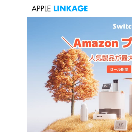
検
索
コ
ン
テ
ン
ツ
へ
ス
キ
ッ
プ