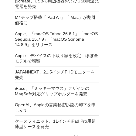
j5create、USB-C周辺機器およびUSB急速充
電器を発売
M4チップ搭載「iPad Air」「iMac」が割引
価格に
Apple、「macOS Tahoe 26.6.1」「macOS
Sequoia 15.7.9」「macOS Sonoma
14.8.9」をリリース
Apple、デバイスの下取り額を改定 ほぼ全
モデルで増額
JAPANNEXT、21.5インチFHDモニターを
発売
iFace、「ミッキーマウス」デザインの
MagSafe対応グリップホルダーを発売
OpenAI、Appleの営業秘密訴訟の却下を申
し立て
ケースフィニット、11インチiPad Pro用超
薄型ケースを発売