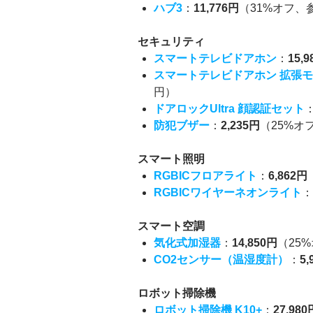
ハブ3
：
11,776円
（31%オフ、参
セキュリティ
スマートテレビドアホン
：
15,
スマートテレビドアホン 拡張
円）
ドアロックUltra 顔認証セット
防犯ブザー
：
2,235円
（25%オ
スマート照明
RGBICフロアライト
：
6,862円
RGBICワイヤーネオンライト
スマート空調
気化式加湿器
：
14,850円
（25%
CO2センサー（温湿度計）
：
5,
ロボット掃除機
ロボット掃除機 K10+
：
27,980