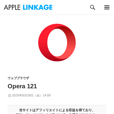
検
索
メイン
コ
メニュ
ン
ー
テ
ン
ツ
へ
ス
キ
ッ
プ
ウェブブラウザ
Opera 121
2025年8月29日（金）14:09
当サイトはアフィリエイトによる収益を得ており、