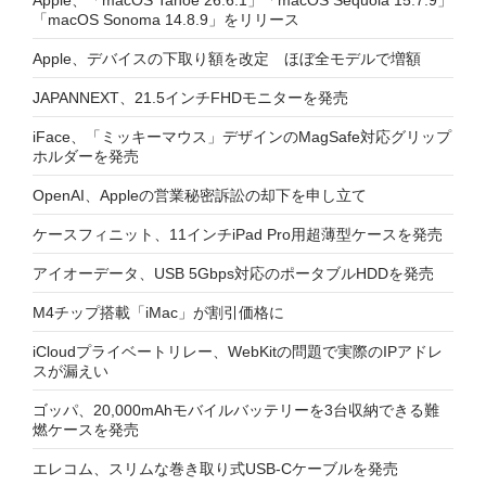
「macOS Sonoma 14.8.9」をリリース
Apple、デバイスの下取り額を改定 ほぼ全モデルで増額
JAPANNEXT、21.5インチFHDモニターを発売
iFace、「ミッキーマウス」デザインのMagSafe対応グリップ
ホルダーを発売
OpenAI、Appleの営業秘密訴訟の却下を申し立て
ケースフィニット、11インチiPad Pro用超薄型ケースを発売
アイオーデータ、USB 5Gbps対応のポータブルHDDを発売
M4チップ搭載「iMac」が割引価格に
iCloudプライベートリレー、WebKitの問題で実際のIPアドレ
スが漏えい
ゴッパ、20,000mAhモバイルバッテリーを3台収納できる難
燃ケースを発売
エレコム、スリムな巻き取り式USB-Cケーブルを発売