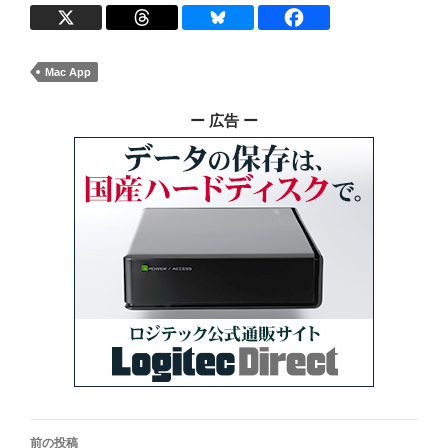
Mac App
ー 広告 ー
投
前の投稿