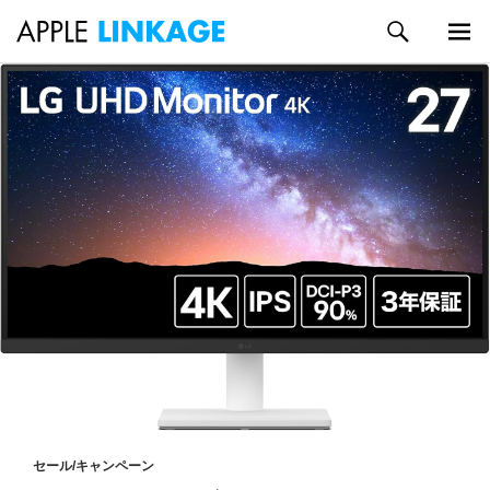
検
索
メイン
コ
メニュ
ン
ー
テ
ン
ツ
へ
ス
キ
ッ
プ
セール/キャンペーン